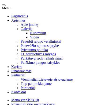
Meniu
Pagrindinis
Apie mus
Apie įmonę
Galerija
Nuotraukų
Video
Pagerbti rajono verslininkai
Panevėžio rajono stiprybė
Privatumo politika
El. parduotuvės sąlygos
Purkštuvų tech. reikalavimai
Purškimo įrangos taisyklės
Karjera
Finansavimas
Partneriai
Vieninteliai Lietuvoje atstovaujame
Taip pat prekiaujame
Partneriai
Kontaktai
Mano krepšelis (0)
Prisijungti prie savo paskyros