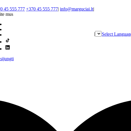
0 45 555 777
+370 45 555 777
|
info@marguciai.lt
|
ite mus
|
Select Languag
isijungti