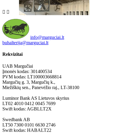


info@marguciai.lt
buhalterija@marguciai.lt
Rekvizitai
UAB Margučiai
Įmonės kodas: 301400534
PVM kodas: LT100003668814
Margučių g. 3, Margučių k.,
Miežiškių sen., Panevėžio raj., LT-38100
Luminor Bank AS Lietuvos skyrius
LT02 4010 0412 0045 7699
Swift kodas: AGBLLT2X
Swedbank AB
LT50 7300 0101 6630 2746
Swift kodas: HABALT22