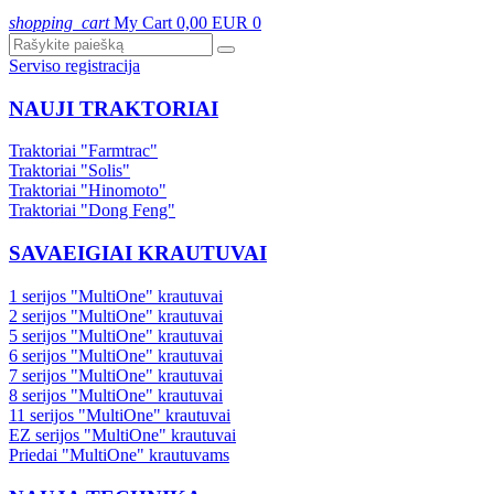
shopping_cart
My Cart
0,00 EUR
0
Serviso registracija
NAUJI TRAKTORIAI
Traktoriai "Farmtrac"
Traktoriai "Solis"
Traktoriai "Hinomoto"
Traktoriai "Dong Feng"
SAVAEIGIAI KRAUTUVAI
1 serijos "MultiOne" krautuvai
2 serijos "MultiOne" krautuvai
5 serijos "MultiOne" krautuvai
6 serijos "MultiOne" krautuvai
7 serijos "MultiOne" krautuvai
8 serijos "MultiOne" krautuvai
11 serijos "MultiOne" krautuvai
EZ serijos "MultiOne" krautuvai
Priedai "MultiOne" krautuvams