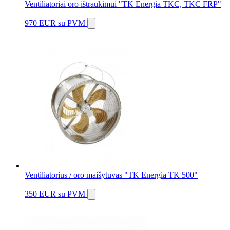
Ventiliatoriai oro ištraukimui "TK Energia TKC, TKC FRP"
970 EUR
su PVM
Ventiliatorius / oro maišytuvas "TK Energia TK 500"
350 EUR
su PVM