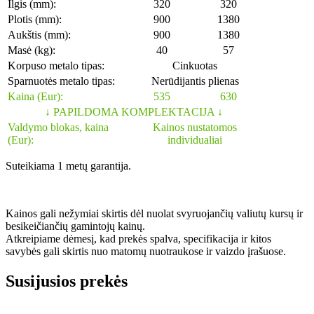
Ilgis (mm):
320
320
Plotis (mm):
900
1380
Aukštis (mm):
900
1380
Masė (kg):
40
57
Korpuso metalo tipas:
Cinkuotas
Sparnuotės metalo tipas:
Nerūdijantis plienas
Kaina (Eur):
535
630
↓ PAPILDOMA KOMPLEKTACIJA ↓
Valdymo blokas, kaina
Kainos nustatomos
(Eur):
individualiai
Suteikiama 1 metų garantija.
Kainos gali nežymiai skirtis dėl nuolat svyruojančių valiutų kursų ir
besikeičiančių gamintojų kainų.
Atkreipiame dėmesį, kad prekės spalva, specifikacija ir kitos
savybės gali skirtis nuo matomų nuotraukose ir vaizdo įrašuose.
Susijusios prekės