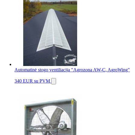
Automatinė stogo ventiliacija "Agrozona AW-C, AgroWing"
340 EUR
su PVM