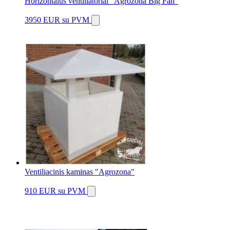
Horizontalūs ventiliatoriai "Agrozona Big Fan"
3950 EUR
su PVM
Ventiliacinis kaminas "Agrozona"
910 EUR
su PVM