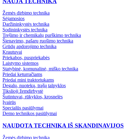
NAUJA TECHNIKA
Žemės dirbimo technika
Sėjamosios
Daržininkystės technika
Sodininkystės technika
Tręšimo ir chemikalų purškimo technika
Šienavimo, pašarų ruošimo technika
Grūdų apdorojimo technika
Krautuvai
Priekabos, puspriekabės
Laistymo sistemos
Statybinė, komunalinė, miško technika
Priedai keturračiams
Priedai mini traktoriukams
Degalų, nuotekų, trąšų talpyklos
Tikslioji žemdirbystė
Šutintuvai, rūkyklos, krosnelės
Įvairūs
Specialūs pasiūlymai
Demo technikos pasiūlymai
NAUDOTA TECHNIKA IŠ SKANDINAVIJOS
Žemės dirbimo technika