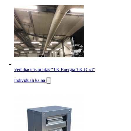
Ventiliacinis ortakis "TK Energia TK Duct"
Individuali kaina