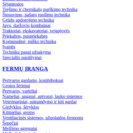
Sėjamosios
Tręšimo ir chemikalų purškimo technika
Šienavimo, pašarų ruošimo technika
Grūdų apdorojimo technika
Javų, daržovių kombainai
Traktoriai, ekskavatoriai, vejapjovės
Priekabos, puspriekabės
Komunalinė, miško technika
Įvairūs
Technika pagal užsakymą
Specialūs pasiūlymai
FERMŲ ĮRANGA
Pertvaros gardams, kombiboksai
Grotos šėrimui
Pertvaros, varteliai
Nameliai, angarai, aptvarai, lauko sistemos
Veterinariniai, sutramdymo ir kiti gardai
Girdyklos, šėryklos
Kilimėliai, grotos
Ventiliacinės sistemos, užuolaidos fermoms
Šepečiai
Melžimo agregatai