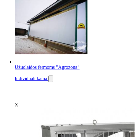
Užuolaidos fermoms "Agrozona"
Individuali kaina
X