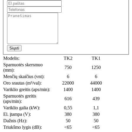
Siųsti
Modelis:
TK2
TK1
Sparnuotės skersmuo
750
1250
(mm):
Menčių skaičius (vnt):
6
6
Oro srautas (m³/val):
22000
44000
Variklio greitis (aps/min):
1400
1400
Sparnuotės greitis
616
439
(aps/min):
Variklio galia (kW):
0,55
1,1
El. įtampa (V):
380
380
Dažnis (Hz):
50
50
Triukšmo lygis (dB):
<65
<65