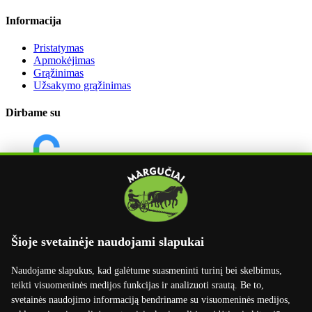
Informacija
Pristatymas
Apmokėjimas
Grąžinimas
Užsakymo grąžinimas
Dirbame su
Šioje svetainėje naudojami slapukai
Naudojame slapukus, kad galėtume suasmeninti turinį bei skelbimus,
teikti visuomeninės medijos funkcijas ir analizuoti srautą. Be to,
svetainės naudojimo informaciją bendriname su visuomeninės medijos,