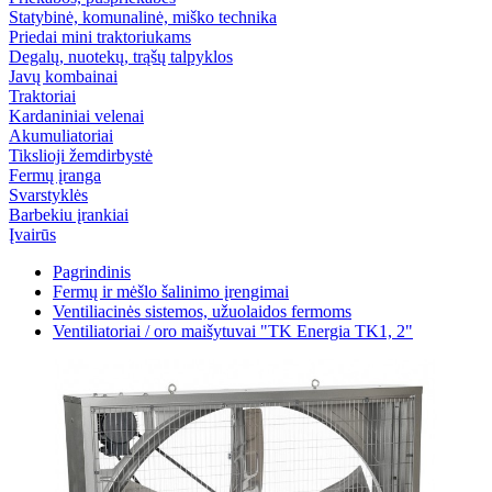
Statybinė, komunalinė, miško technika
Priedai mini traktoriukams
Degalų, nuotekų, trąšų talpyklos
Javų kombainai
Traktoriai
Kardaniniai velenai
Akumuliatoriai
Tikslioji žemdirbystė
Fermų įranga
Svarstyklės
Barbekiu įrankiai
Įvairūs
Pagrindinis
Fermų ir mėšlo šalinimo įrengimai
Ventiliacinės sistemos, užuolaidos fermoms
Ventiliatoriai / oro maišytuvai "TK Energia TK1, 2"