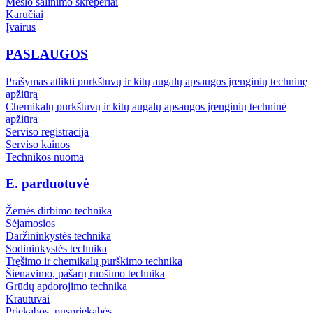
Mėšlo šalinimo skreperiai
Karučiai
Įvairūs
PASLAUGOS
Prašymas atlikti purkštuvų ir kitų augalų apsaugos įrenginių techninę
apžiūrą
Chemikalų purkštuvų ir kitų augalų apsaugos įrenginių techninė
apžiūra
Serviso registracija
Serviso kainos
Technikos nuoma
E. parduotuvė
Žemės dirbimo technika
Sėjamosios
Daržininkystės technika
Sodininkystės technika
Tręšimo ir chemikalų purškimo technika
Šienavimo, pašarų ruošimo technika
Grūdų apdorojimo technika
Krautuvai
Priekabos, puspriekabės