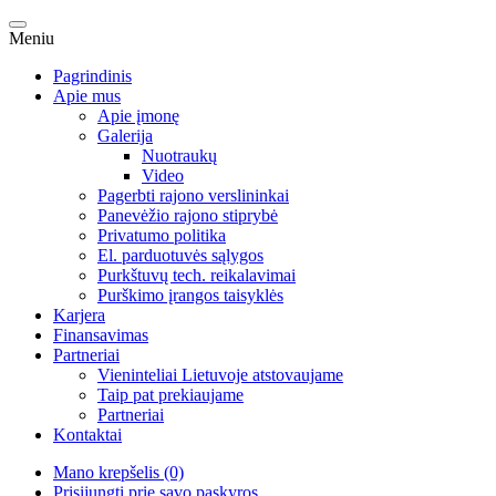
Meniu
Pagrindinis
Apie mus
Apie įmonę
Galerija
Nuotraukų
Video
Pagerbti rajono verslininkai
Panevėžio rajono stiprybė
Privatumo politika
El. parduotuvės sąlygos
Purkštuvų tech. reikalavimai
Purškimo įrangos taisyklės
Karjera
Finansavimas
Partneriai
Vieninteliai Lietuvoje atstovaujame
Taip pat prekiaujame
Partneriai
Kontaktai
Mano krepšelis (0)
Prisijungti prie savo paskyros