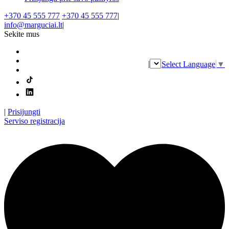
+370 45 555 777
+370 45 555 777
|
info@marguciai.lt
|
Sekite mus
|
Select Language
▼
|
Prisijungti
Serviso registracija