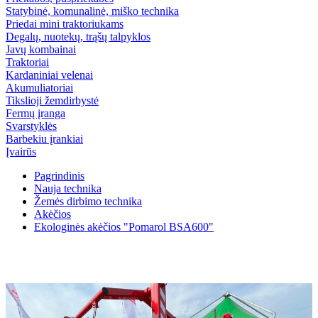
Statybinė, komunalinė, miško technika
Priedai mini traktoriukams
Degalų, nuotekų, trąšų talpyklos
Javų kombainai
Traktoriai
Kardaniniai velenai
Akumuliatoriai
Tikslioji žemdirbystė
Fermų įranga
Svarstyklės
Barbekiu įrankiai
Įvairūs
Pagrindinis
Nauja technika
Žemės dirbimo technika
Akėčios
Ekologinės akėčios "Pomarol BSA600"