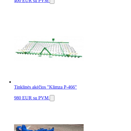
400 EUR
su PVM
Tinklinės akėčios "Klimza P-466"
980 EUR
su PVM