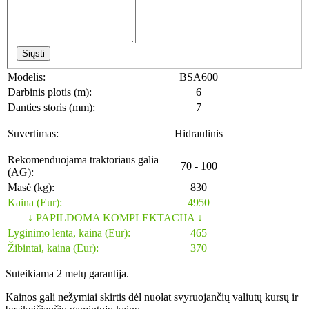
Siųsti
Modelis:
BSA600
Darbinis plotis (m):
6
Danties storis (mm):
7
Suvertimas:
Hidraulinis
Rekomenduojama traktoriaus galia
70 - 100
(AG):
Masė (kg):
830
Kaina (Eur):
4950
↓
PAPILDOMA KOMPLEKTACIJA ↓
Lyginimo lenta, kaina (Eur):
465
Žibintai, kaina (Eur):
370
Suteikiama 2 metų garantija.
Kainos gali nežymiai skirtis dėl nuolat svyruojančių valiutų kursų ir