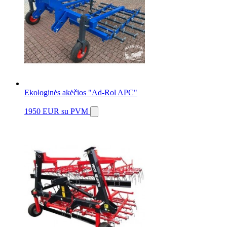
Ekologinės akėčios "Ad-Rol APC"
1950 EUR
su PVM