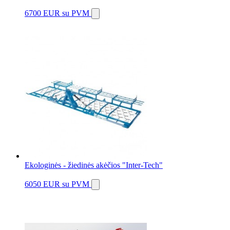
6700 EUR
su PVM
Ekologinės - žiedinės akėčios "Inter-Tech"
6050 EUR
su PVM