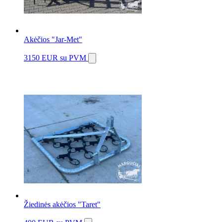
Akėčios "Jar-Met"
3150 EUR
su PVM
Žiedinės akėčios "Taret"