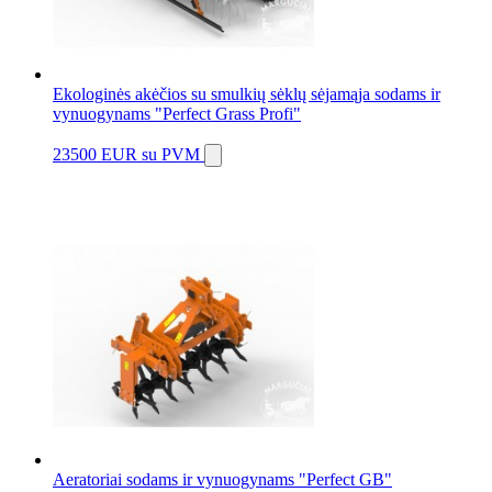
Ekologinės akėčios su smulkių sėklų sėjamąja sodams ir
vynuogynams "Perfect Grass Profi"
23500 EUR
su PVM
Aeratoriai sodams ir vynuogynams "Perfect GB"