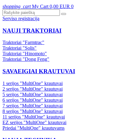
shopping_cart
My Cart
0,00 EUR
0
Serviso registracija
NAUJI TRAKTORIAI
Traktoriai "Farmtrac"
Traktoriai "Solis"
Traktoriai "Hinomoto"
Traktoriai "Dong Feng"
SAVAEIGIAI KRAUTUVAI
1 serijos "MultiOne" krautuvai
2 serijos "MultiOne" krautuvai
5 serijos "MultiOne" krautuvai
6 serijos "MultiOne" krautuvai
7 serijos "MultiOne" krautuvai
8 serijos "MultiOne" krautuvai
11 serijos "MultiOne" krautuvai
EZ serijos "MultiOne" krautuvai
Priedai "MultiOne" krautuvams