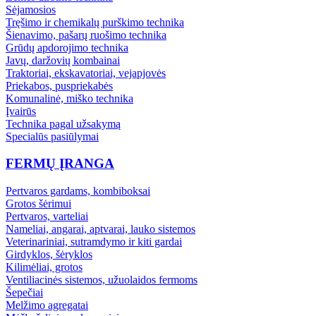
Sėjamosios
Tręšimo ir chemikalų purškimo technika
Šienavimo, pašarų ruošimo technika
Grūdų apdorojimo technika
Javų, daržovių kombainai
Traktoriai, ekskavatoriai, vejapjovės
Priekabos, puspriekabės
Komunalinė, miško technika
Įvairūs
Technika pagal užsakymą
Specialūs pasiūlymai
FERMŲ ĮRANGA
Pertvaros gardams, kombiboksai
Grotos šėrimui
Pertvaros, varteliai
Nameliai, angarai, aptvarai, lauko sistemos
Veterinariniai, sutramdymo ir kiti gardai
Girdyklos, šėryklos
Kilimėliai, grotos
Ventiliacinės sistemos, užuolaidos fermoms
Šepečiai
Melžimo agregatai