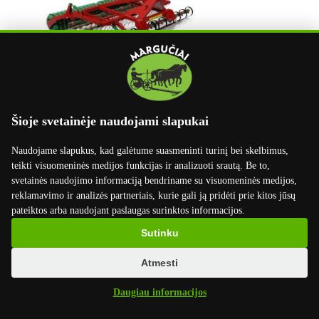
Akėčios pievų priežiūrai "Agro-Masz"
Šioje svetainėje naudojami slapukai
9250 EUR
su PVM
Naudojame slapukus, kad galėtume suasmeninti turinį bei skelbimus,
teikti visuomeninės medijos funkcijas ir analizuoti srautą. Be to,
svetainės naudojimo informaciją bendriname su visuomeninės medijos,
reklamavimo ir analizės partneriais, kurie gali ją pridėti prie kitos jūsų
X
pateiktos arba naudojant paslaugas surinktos informacijos.
Sutinku
Atmesti
Daugiau informacijos