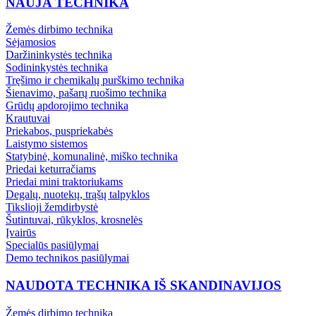
NAUJA TECHNIKA
Žemės dirbimo technika
Sėjamosios
Daržininkystės technika
Sodininkystės technika
Tręšimo ir chemikalų purškimo technika
Šienavimo, pašarų ruošimo technika
Grūdų apdorojimo technika
Krautuvai
Priekabos, puspriekabės
Laistymo sistemos
Statybinė, komunalinė, miško technika
Priedai keturračiams
Priedai mini traktoriukams
Degalų, nuotekų, trąšų talpyklos
Tikslioji žemdirbystė
Šutintuvai, rūkyklos, krosnelės
Įvairūs
Specialūs pasiūlymai
Demo technikos pasiūlymai
NAUDOTA TECHNIKA IŠ SKANDINAVIJOS
Žemės dirbimo technika