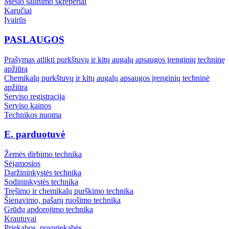
Mėšlo šalinimo skreperiai
Karučiai
Įvairūs
PASLAUGOS
Prašymas atlikti purkštuvų ir kitų augalų apsaugos įrenginių techninę
apžiūrą
Chemikalų purkštuvų ir kitų augalų apsaugos įrenginių techninė
apžiūra
Serviso registracija
Serviso kainos
Technikos nuoma
E. parduotuvė
Žemės dirbimo technika
Sėjamosios
Daržininkystės technika
Sodininkystės technika
Tręšimo ir chemikalų purškimo technika
Šienavimo, pašarų ruošimo technika
Grūdų apdorojimo technika
Krautuvai
Priekabos, puspriekabės