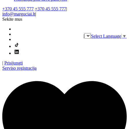
+370 45 555 777
+370 45 555 777
|
info@marguciai.lt
|
Sekite mus
|
Select Language
▼
|
Prisijungti
Serviso registracija