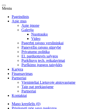
Meniu
Pagrindinis
Apie mus
Apie įmonę
Galerija
Nuotraukų
Video
Pagerbti rajono verslininkai
Panevėžio rajono stiprybė
Privatumo politika
El. parduotuvės sąlygos
Purkštuvų tech. reikalavimai
Purškimo įrangos taisyklės
Karjera
Finansavimas
Partneriai
Vieninteliai Lietuvoje atstovaujame
Taip pat prekiaujame
Partneriai
Kontaktai
Mano krepšelis (0)
Prisijungti prie savo paskyros