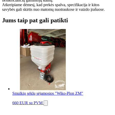
besikeičiančių gamintojų kainų.
Atkreipiame dėmesį, kad prekės spalva, specifikacija ir kitos
savybės gali skirtis nuo matomų nuotraukose ir vaizdo įrašuose.
Jums taip pat gali patikti
Smulkių sėklų sėjamosios "Wiko-Plon ZM"
660 EUR
su PVM