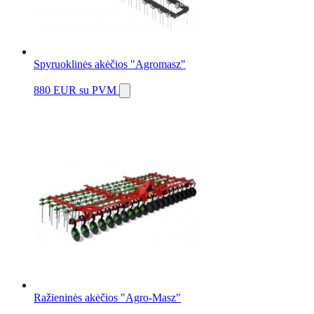
Spyruoklinės akėčios "Agromasz"
880 EUR
su PVM
Ražieninės akėčios "Agro-Masz"