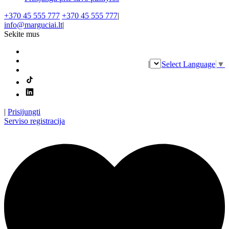
+370 45 555 777
+370 45 555 777
|
info@marguciai.lt
|
Sekite mus
|
Select Language
▼
|
Prisijungti
Serviso registracija