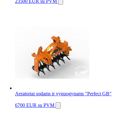
23500 EUR
su PVM
Aeratoriai sodams ir vynuogynams "Perfect GB"
6700 EUR
su PVM