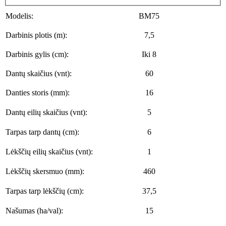
Modelis:
BM75
Darbinis plotis (m):
7,5
Darbinis gylis (cm):
Iki 8
Dantų skaičius (vnt):
60
Danties storis (mm):
16
Dantų eilių skaičius (vnt):
5
Tarpas tarp dantų (cm):
6
Lėkščių eilių skaičius (vnt):
1
Lėkščių skersmuo (mm):
460
Tarpas tarp lėkščių (cm):
37,5
Našumas (ha/val):
15