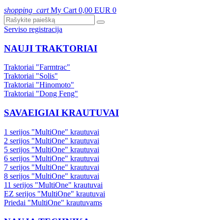
shopping_cart
My Cart
0,00 EUR
0
Serviso registracija
NAUJI TRAKTORIAI
Traktoriai "Farmtrac"
Traktoriai "Solis"
Traktoriai "Hinomoto"
Traktoriai "Dong Feng"
SAVAEIGIAI KRAUTUVAI
1 serijos "MultiOne" krautuvai
2 serijos "MultiOne" krautuvai
5 serijos "MultiOne" krautuvai
6 serijos "MultiOne" krautuvai
7 serijos "MultiOne" krautuvai
8 serijos "MultiOne" krautuvai
11 serijos "MultiOne" krautuvai
EZ serijos "MultiOne" krautuvai
Priedai "MultiOne" krautuvams