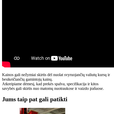
Kainos gali nežymiai skirtis dėl nuolat svyruojančių valiutų kursų ir
besikeičiančių gamintojų kainų.
Atkreipiame dėmesį, kad prekės spalva, specifikacija ir kitos
savybės gali skirtis nuo matomų nuotraukose ir vaizdo įrašuose.
Jums taip pat gali patikti