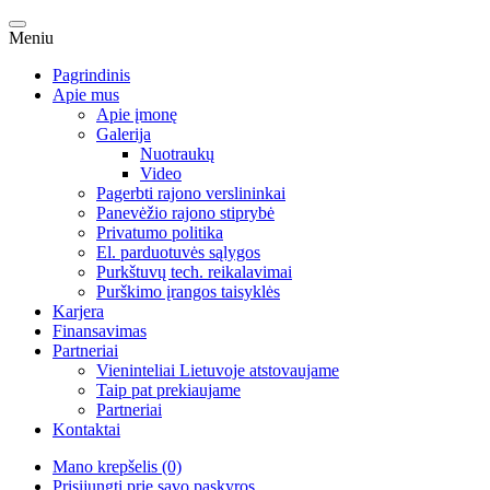
Meniu
Pagrindinis
Apie mus
Apie įmonę
Galerija
Nuotraukų
Video
Pagerbti rajono verslininkai
Panevėžio rajono stiprybė
Privatumo politika
El. parduotuvės sąlygos
Purkštuvų tech. reikalavimai
Purškimo įrangos taisyklės
Karjera
Finansavimas
Partneriai
Vieninteliai Lietuvoje atstovaujame
Taip pat prekiaujame
Partneriai
Kontaktai
Mano krepšelis (0)
Prisijungti prie savo paskyros