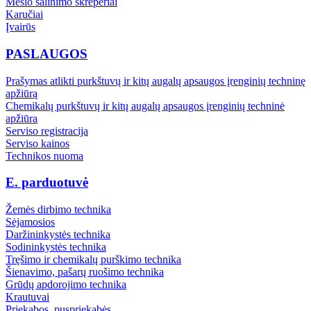
Mėšlo šalinimo skreperiai
Karučiai
Įvairūs
PASLAUGOS
Prašymas atlikti purkštuvų ir kitų augalų apsaugos įrenginių techninę
apžiūrą
Chemikalų purkštuvų ir kitų augalų apsaugos įrenginių techninė
apžiūra
Serviso registracija
Serviso kainos
Technikos nuoma
E. parduotuvė
Žemės dirbimo technika
Sėjamosios
Daržininkystės technika
Sodininkystės technika
Tręšimo ir chemikalų purškimo technika
Šienavimo, pašarų ruošimo technika
Grūdų apdorojimo technika
Krautuvai
Priekabos, puspriekabės