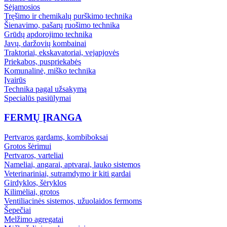
Sėjamosios
Tręšimo ir chemikalų purškimo technika
Šienavimo, pašarų ruošimo technika
Grūdų apdorojimo technika
Javų, daržovių kombainai
Traktoriai, ekskavatoriai, vejapjovės
Priekabos, puspriekabės
Komunalinė, miško technika
Įvairūs
Technika pagal užsakymą
Specialūs pasiūlymai
FERMŲ ĮRANGA
Pertvaros gardams, kombiboksai
Grotos šėrimui
Pertvaros, varteliai
Nameliai, angarai, aptvarai, lauko sistemos
Veterinariniai, sutramdymo ir kiti gardai
Girdyklos, šėryklos
Kilimėliai, grotos
Ventiliacinės sistemos, užuolaidos fermoms
Šepečiai
Melžimo agregatai