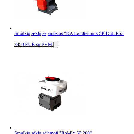
Smulkių sėklų sėjamosios "DA Landtechnik SP-Drill Pro"
3450 EUR
su PVM
Smulkių sėklų sėjamoji "Rol-Ex SP 200"