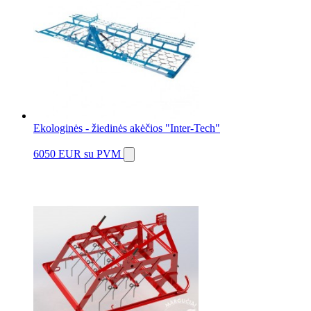
Ekologinės - žiedinės akėčios "Inter-Tech"
6050 EUR
su PVM