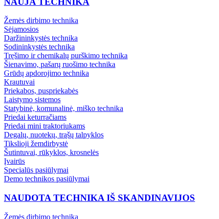
NAUJA TECHNIKA
Žemės dirbimo technika
Sėjamosios
Daržininkystės technika
Sodininkystės technika
Tręšimo ir chemikalų purškimo technika
Šienavimo, pašarų ruošimo technika
Grūdų apdorojimo technika
Krautuvai
Priekabos, puspriekabės
Laistymo sistemos
Statybinė, komunalinė, miško technika
Priedai keturračiams
Priedai mini traktoriukams
Degalų, nuotekų, trąšų talpyklos
Tikslioji žemdirbystė
Šutintuvai, rūkyklos, krosnelės
Įvairūs
Specialūs pasiūlymai
Demo technikos pasiūlymai
NAUDOTA TECHNIKA IŠ SKANDINAVIJOS
Žemės dirbimo technika