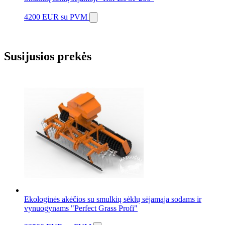
4200 EUR
su PVM
Susijusios prekės
Ekologinės akėčios su smulkių sėklų sėjamąja sodams ir
vynuogynams "Perfect Grass Profi"