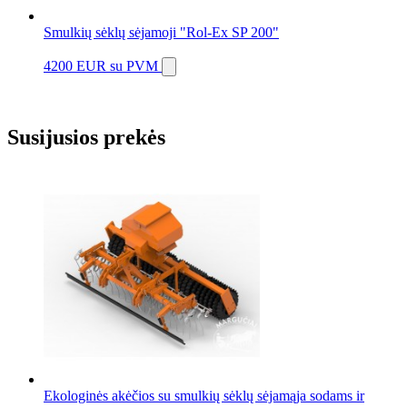
Smulkių sėklų sėjamoji "Rol-Ex SP 200"
4200 EUR
su PVM
Susijusios prekės
Ekologinės akėčios su smulkių sėklų sėjamąja sodams ir