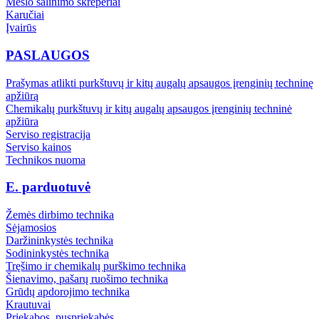
Mėšlo šalinimo skreperiai
Karučiai
Įvairūs
PASLAUGOS
Prašymas atlikti purkštuvų ir kitų augalų apsaugos įrenginių techninę
apžiūrą
Chemikalų purkštuvų ir kitų augalų apsaugos įrenginių techninė
apžiūra
Serviso registracija
Serviso kainos
Technikos nuoma
E. parduotuvė
Žemės dirbimo technika
Sėjamosios
Daržininkystės technika
Sodininkystės technika
Tręšimo ir chemikalų purškimo technika
Šienavimo, pašarų ruošimo technika
Grūdų apdorojimo technika
Krautuvai
Priekabos, puspriekabės