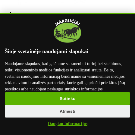
Akėčios pievų priežiūrai "Agro-Masz"
9250 EUR
su PVM
Šioje svetainėje naudojami slapukai
X
Naudojame slapukus, kad galėtume suasmeninti turinį bei skelbimus,
teikti visuomeninės medijos funkcijas ir analizuoti srautą. Be to,
svetainės naudojimo informaciją bendriname su visuomeninės medijos,
reklamavimo ir analizės partneriais, kurie gali ją pridėti prie kitos jūsų
pateiktos arba naudojant paslaugas surinktos informacijos.
Sutinku
Atmesti
Daugiau informacijos