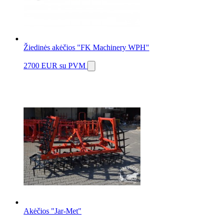
Žiedinės akėčios "FK Machinery WPH"
2700 EUR
su PVM
Akėčios "Jar-Met"