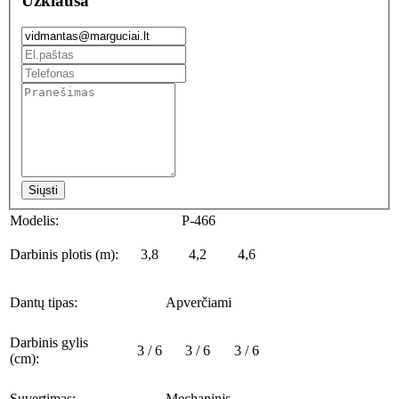
Užklausa
Siųsti
Modelis:
P-466
Darbinis plotis (m):
3,8
4,2
4,6
Dantų tipas:
Apverčiami
Darbinis gylis
3 / 6
3 / 6
3 / 6
(cm):
Suvertimas:
Mechaninis