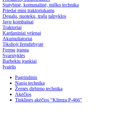
Statybinė, komunalinė, miško technika
Priedai mini traktoriukams
Degalų, nuotekų, trąšų talpyklos
Javų kombainai
Traktoriai
Kardaniniai velenai
Akumuliatoriai
Tikslioji žemdirbystė
Fermų įranga
Svarstyklės
Barbekiu įrankiai
Įvairūs
Pagrindinis
Nauja technika
Žemės dirbimo technika
Akėčios
Tinklinės akėčios "Klimza P-466"