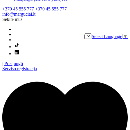
+370 45 555 777
+370 45 555 777
|
info@marguciai.lt
|
Sekite mus
|
Select Language
▼
|
Prisijungti
Serviso registracija