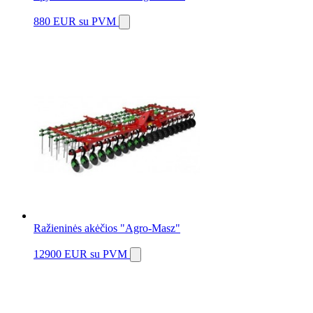
880 EUR
su PVM
Ražieninės akėčios "Agro-Masz"
12900 EUR
su PVM