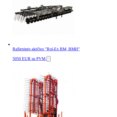
Ražieninės akėčios "Rol-Ex BM, BMH"
5050 EUR
su PVM