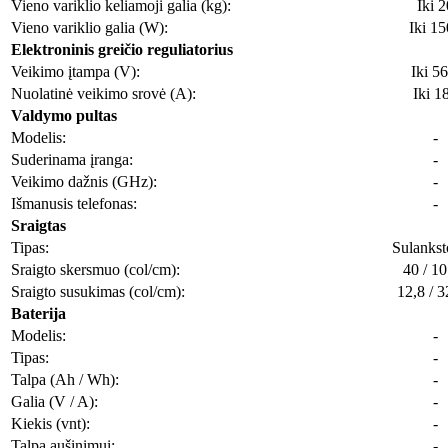
Vieno variklio keliamoji galia (kg):
Iki 2
Vieno variklio galia (W):
Iki 1
Elektroninis greičio reguliatorius
Veikimo įtampa (V):
Iki 56
Nuolatinė veikimo srovė (A):
Iki 1
Valdymo pultas
Modelis:
-
Suderinama įranga:
-
Veikimo dažnis (GHz):
-
Išmanusis telefonas:
-
Sraigtas
Tipas:
Sulanks
Sraigto skersmuo (col/cm):
40 / 10
Sraigto susukimas (col/cm):
12,8 / 3
Baterija
Modelis:
-
Tipas:
-
Talpa (Ah / Wh):
-
Galia (V / A):
-
Kiekis (vnt):
-
Talpa aušinimui:
-