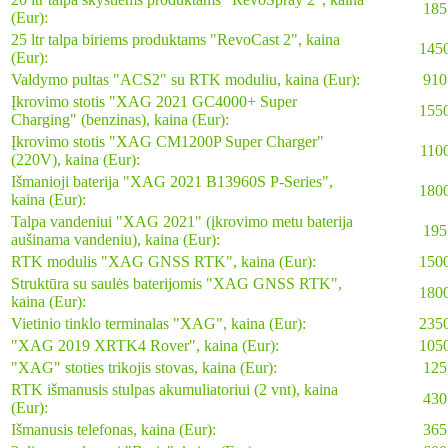
185
(Eur):
25 ltr talpa biriems produktams "RevoCast 2", kaina
145
(Eur):
Valdymo pultas "ACS2" su RTK moduliu, kaina (Eur):
910
Įkrovimo stotis "XAG 2021 GC4000+ Super
155
Charging" (benzinas), kaina (Eur):
Įkrovimo stotis "XAG CM1200P Super Charger"
110
(220V), kaina (Eur):
Išmanioji baterija "XAG 2021 B13960S P-Series",
180
kaina (Eur):
Talpa vandeniui "XAG 2021" (įkrovimo metu baterija
195
aušinama vandeniu), kaina (Eur):
RTK modulis "XAG GNSS RTK", kaina (Eur):
150
Struktūra su saulės baterijomis "XAG GNSS RTK",
180
kaina (Eur):
Vietinio tinklo terminalas "XAG", kaina (Eur):
235
"XAG 2019 XRTK4 Rover", kaina (Eur):
105
"XAG" stoties trikojis stovas, kaina (Eur):
125
RTK išmanusis stulpas akumuliatoriui (2 vnt), kaina
430
(Eur):
Išmanusis telefonas, kaina (Eur):
365