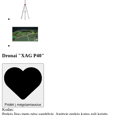
Dronai "XAG P40"
Pridėti į mėgstamiausius
Kodas:
Prekės šiuo metu nėra sandėlyje. Ateityje prekės kaina gali keistis.