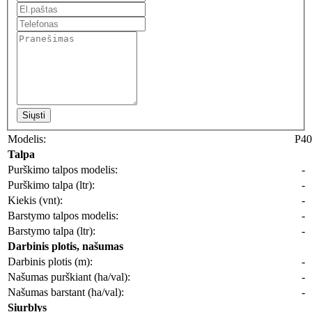
Siųsti
Modelis:
P40
Talpa
Purškimo talpos modelis:
-
Purškimo talpa (ltr):
-
Kiekis (vnt):
-
Barstymo talpos modelis:
-
Barstymo talpa (ltr):
-
Darbinis plotis, našumas
Darbinis plotis (m):
-
Našumas purškiant (ha/val):
-
Našumas barstant (ha/val):
-
Siurblys