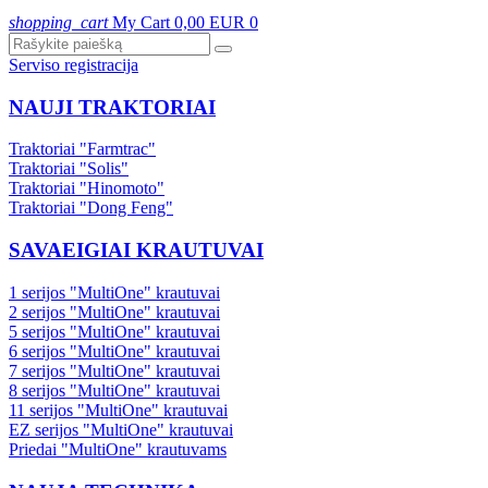
shopping_cart
My Cart
0,00 EUR
0
Serviso registracija
NAUJI TRAKTORIAI
Traktoriai "Farmtrac"
Traktoriai "Solis"
Traktoriai "Hinomoto"
Traktoriai "Dong Feng"
SAVAEIGIAI KRAUTUVAI
1 serijos "MultiOne" krautuvai
2 serijos "MultiOne" krautuvai
5 serijos "MultiOne" krautuvai
6 serijos "MultiOne" krautuvai
7 serijos "MultiOne" krautuvai
8 serijos "MultiOne" krautuvai
11 serijos "MultiOne" krautuvai
EZ serijos "MultiOne" krautuvai
Priedai "MultiOne" krautuvams