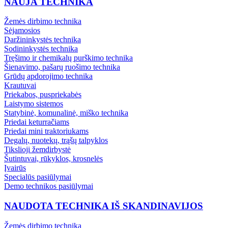
NAUJA TECHNIKA
Žemės dirbimo technika
Sėjamosios
Daržininkystės technika
Sodininkystės technika
Tręšimo ir chemikalų purškimo technika
Šienavimo, pašarų ruošimo technika
Grūdų apdorojimo technika
Krautuvai
Priekabos, puspriekabės
Laistymo sistemos
Statybinė, komunalinė, miško technika
Priedai keturračiams
Priedai mini traktoriukams
Degalų, nuotekų, trąšų talpyklos
Tikslioji žemdirbystė
Šutintuvai, rūkyklos, krosnelės
Įvairūs
Specialūs pasiūlymai
Demo technikos pasiūlymai
NAUDOTA TECHNIKA IŠ SKANDINAVIJOS
Žemės dirbimo technika