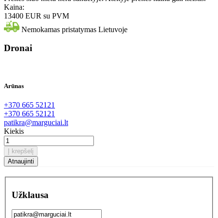
Kaina:
13400 EUR
su PVM
Nemokamas pristatymas Lietuvoje
Dronai
Arūnas
+370 665 52121
+370 665 52121
patikra@marguciai.lt
Kiekis
Į krepšelį
Užklausa