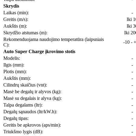
Skrydis
Laikas (min):
-
Greitis (m/s):
Iki 1
Aukštis (m):
Iki 3
Skrydžio atstumas (m):
Iki 2
Rekomenduojama naudojimo temperatūra (laipsniais
-10 - 
C):
Auto Super Charge įkrovimo stotis
Modelis:
-
Ilgis (mm):
-
Plotis (mm):
-
Aukštis (mm):
-
Cilindrų skaičius (vnt):
-
Masė be degalų ir alyvos (kg):
-
Masė su degalais ir alyva (kg):
-
Talpa degalams (ltr):
-
Degalų sąnaudos (ltr/kW.h):
-
Degalų tipas:
-
Greitis be apkrovos (aps/min):
-
Triukšmo lygis (dB):
-