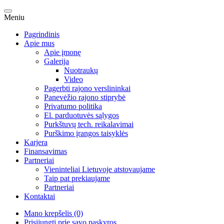
Meniu
Pagrindinis
Apie mus
Apie įmonę
Galerija
Nuotraukų
Video
Pagerbti rajono verslininkai
Panevėžio rajono stiprybė
Privatumo politika
El. parduotuvės sąlygos
Purkštuvų tech. reikalavimai
Purškimo įrangos taisyklės
Karjera
Finansavimas
Partneriai
Vieninteliai Lietuvoje atstovaujame
Taip pat prekiaujame
Partneriai
Kontaktai
Mano krepšelis (0)
Prisijungti prie savo paskyros