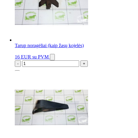
Tarup noragėliai (kaip žasų kojelės)
16 EUR
su PVM
-
+
3 vnt.