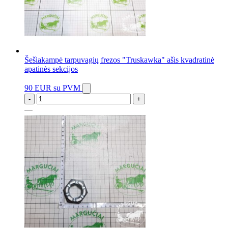
Šešiakampė tarpuvagių frezos "Truskawka" ašis kvadratinė
apatinės sekcijos
90 EUR
su PVM
-
+
2 vnt.