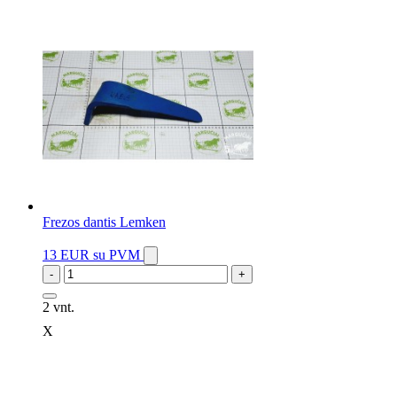
3 vnt.
Frezos dantis Lemken
13 EUR
su PVM
-
+
2 vnt.
X