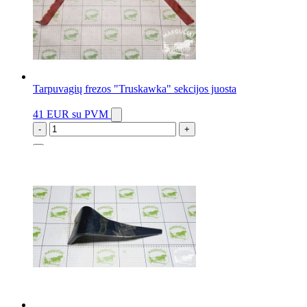
Tarpuvagių frezos "Truskawka" sekcijos juosta
41 EUR
su PVM
-
+
3 vnt.