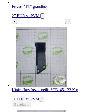
Frezos "TL" grandinė
27 EUR
su PVM
-
+
2 vnt.
Kinietiškos frezos peilis STB145-123 K.p
11 EUR
su PVM
Išparduota