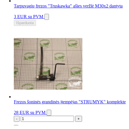
Tarpuvagių frezos "Truskawka" ašies veržlė M30x2 dantyta
3 EUR
su PVM
Išparduota
Frezos šoninės grandinės įtempėjas "STRUMYK" komplekte
28 EUR
su PVM
-
+