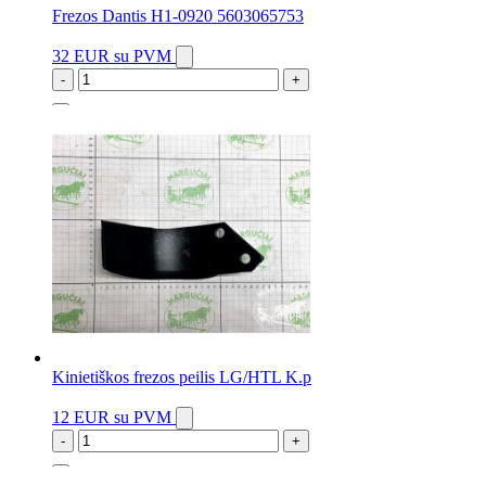
Frezos Dantis H1-0920 5603065753
32 EUR
su PVM
-
+
4 vnt.
Kinietiškos frezos peilis LG/HTL K.p
12 EUR
su PVM
-
+
9 vnt.