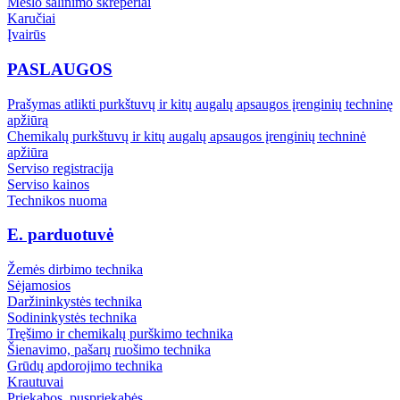
Mėšlo šalinimo skreperiai
Karučiai
Įvairūs
PASLAUGOS
Prašymas atlikti purkštuvų ir kitų augalų apsaugos įrenginių techninę
apžiūrą
Chemikalų purkštuvų ir kitų augalų apsaugos įrenginių techninė
apžiūra
Serviso registracija
Serviso kainos
Technikos nuoma
E. parduotuvė
Žemės dirbimo technika
Sėjamosios
Daržininkystės technika
Sodininkystės technika
Tręšimo ir chemikalų purškimo technika
Šienavimo, pašarų ruošimo technika
Grūdų apdorojimo technika
Krautuvai
Priekabos, puspriekabės