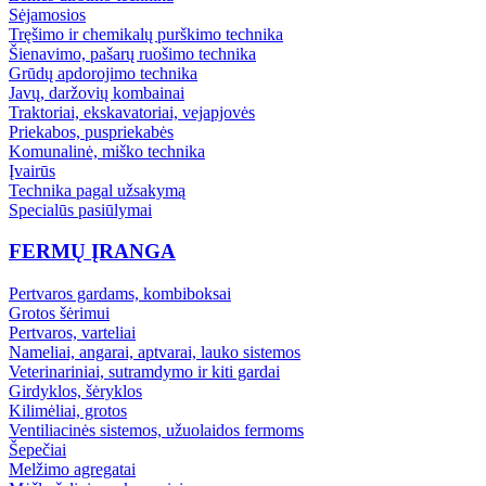
Sėjamosios
Tręšimo ir chemikalų purškimo technika
Šienavimo, pašarų ruošimo technika
Grūdų apdorojimo technika
Javų, daržovių kombainai
Traktoriai, ekskavatoriai, vejapjovės
Priekabos, puspriekabės
Komunalinė, miško technika
Įvairūs
Technika pagal užsakymą
Specialūs pasiūlymai
FERMŲ ĮRANGA
Pertvaros gardams, kombiboksai
Grotos šėrimui
Pertvaros, varteliai
Nameliai, angarai, aptvarai, lauko sistemos
Veterinariniai, sutramdymo ir kiti gardai
Girdyklos, šėryklos
Kilimėliai, grotos
Ventiliacinės sistemos, užuolaidos fermoms
Šepečiai
Melžimo agregatai