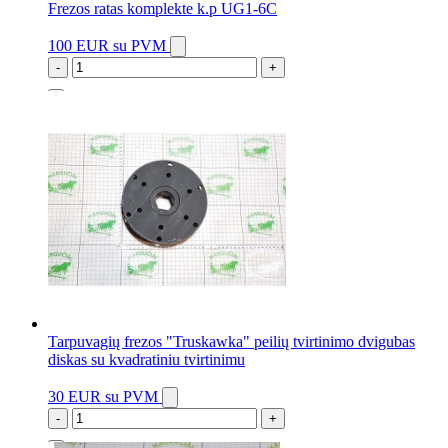
Frezos ratas komplekte k.p UG1-6C
100 EUR
su PVM
-
+
2 vnt.
Tarpuvagių frezos "Truskawka" peilių tvirtinimo dvigubas
diskas su kvadratiniu tvirtinimu
30 EUR
su PVM
-
+