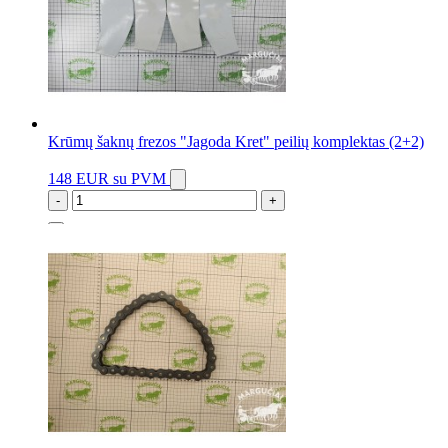
Krūmų šaknų frezos "Jagoda Kret" peilių komplektas (2+2)
148 EUR
su PVM
-
+
2 vnt.