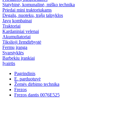
Statybinė, komunalinė, miško technika
Priedai mini traktoriukams
Degalų, nuotekų, trąšų talpyklos
Javų kombainai
Traktoriai
Kardaniniai velenai
Akumuliatoriai
Tikslioji žemdirbystė
Fermų įranga
Svarstyklės
Barbekiu įrankiai
Įvairūs
Pagrindinis
E. parduotuvė
Žemės dirbimo technika
Frezos
Frezos dantis 0076E525