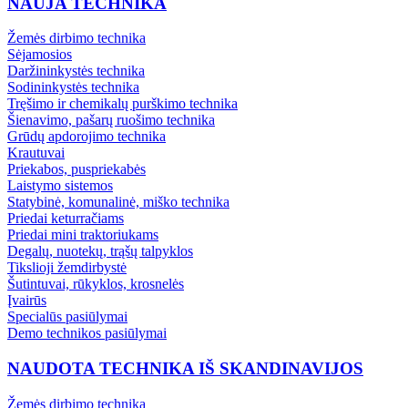
NAUJA TECHNIKA
Žemės dirbimo technika
Sėjamosios
Daržininkystės technika
Sodininkystės technika
Tręšimo ir chemikalų purškimo technika
Šienavimo, pašarų ruošimo technika
Grūdų apdorojimo technika
Krautuvai
Priekabos, puspriekabės
Laistymo sistemos
Statybinė, komunalinė, miško technika
Priedai keturračiams
Priedai mini traktoriukams
Degalų, nuotekų, trąšų talpyklos
Tikslioji žemdirbystė
Šutintuvai, rūkyklos, krosnelės
Įvairūs
Specialūs pasiūlymai
Demo technikos pasiūlymai
NAUDOTA TECHNIKA IŠ SKANDINAVIJOS
Žemės dirbimo technika