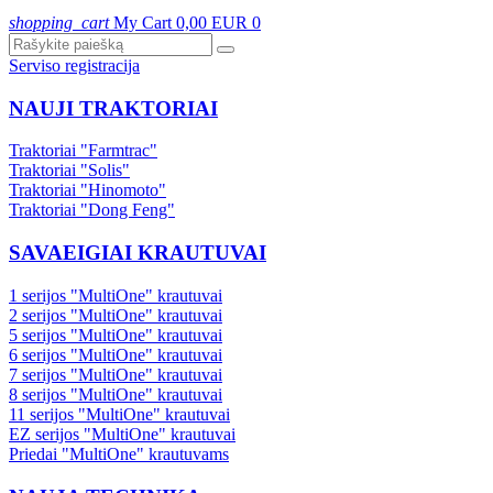
shopping_cart
My Cart
0,00 EUR
0
Serviso registracija
NAUJI TRAKTORIAI
Traktoriai "Farmtrac"
Traktoriai "Solis"
Traktoriai "Hinomoto"
Traktoriai "Dong Feng"
SAVAEIGIAI KRAUTUVAI
1 serijos "MultiOne" krautuvai
2 serijos "MultiOne" krautuvai
5 serijos "MultiOne" krautuvai
6 serijos "MultiOne" krautuvai
7 serijos "MultiOne" krautuvai
8 serijos "MultiOne" krautuvai
11 serijos "MultiOne" krautuvai
EZ serijos "MultiOne" krautuvai
Priedai "MultiOne" krautuvams