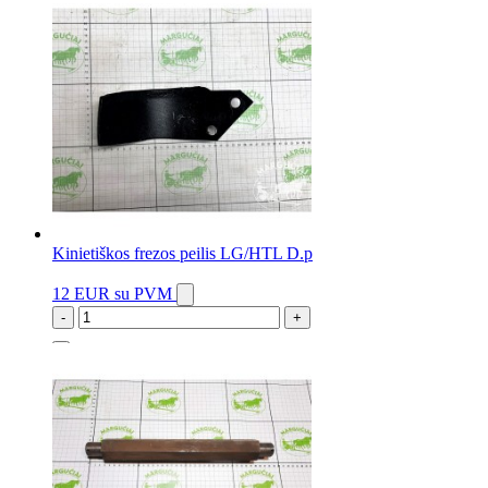
Kinietiškos frezos peilis LG/HTL D.p
12 EUR
su PVM
-
+
9 vnt.