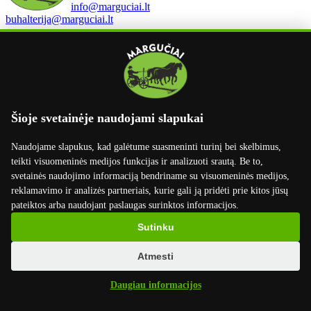
info@marguciai.lt
buhalterija@marguciai.lt
Rekvizitai
UAB Margučiai
Įmonės kodas: 301400534
PVM kodas: LT100003668814
Margučių g. 3, Margučių k.,
Šioje svetainėje naudojami slapukai
Miežiškių sen., Panevėžio raj., LT-38100
Naudojame slapukus, kad galėtume suasmeninti turinį bei skelbimus,
Luminor Bank AS Lietuvos skyrius
LT02 4010 0412 0045 7699
teikti visuomeninės medijos funkcijas ir analizuoti srautą. Be to,
Swift kodas: AGBLLT2X
svetainės naudojimo informaciją bendriname su visuomeninės medijos,
reklamavimo ir analizės partneriais, kurie gali ją pridėti prie kitos jūsų
Swedbank AB
pateiktos arba naudojant paslaugas surinktos informacijos.
LT50 7300 0101 6630 2746
Swift kodas: HABALT22
Sutinku
Informacija
Atmesti
Pristatymas
Daugiau informacijos
Apmokėjimas
Grąžinimas