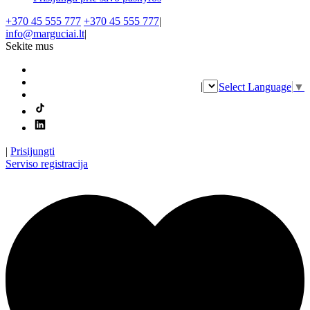
+370 45 555 777
+370 45 555 777
|
info@marguciai.lt
|
Sekite mus
|
Select Language
▼
|
Prisijungti
Serviso registracija