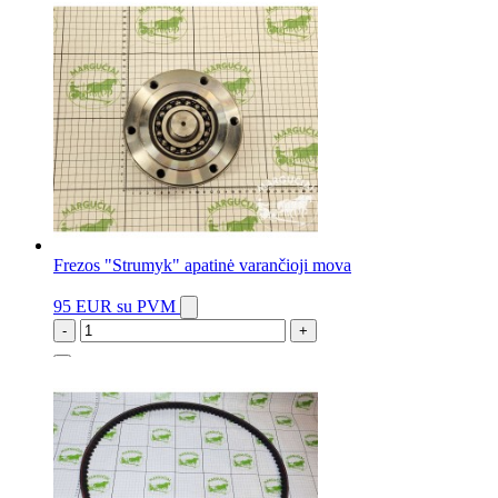
6 vnt.
Frezos "Strumyk" apatinė varančioji mova
95 EUR
su PVM
-
+
1 vnt.