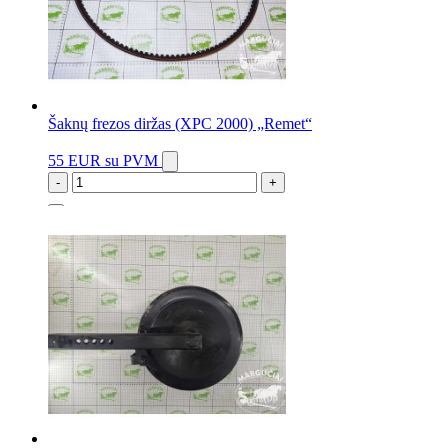
Šaknų frezos diržas (XPC 2000) „Remet“
55 EUR
su PVM
-
+
10 vnt.