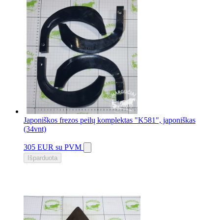
11 vnt.
Japoniškos frezos peilų komplektas "K581", japoniškas
(34vnt)
305 EUR
su PVM
Išparduota