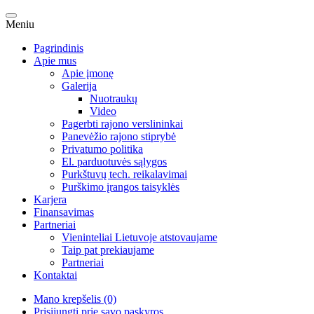
Meniu
Pagrindinis
Apie mus
Apie įmonę
Galerija
Nuotraukų
Video
Pagerbti rajono verslininkai
Panevėžio rajono stiprybė
Privatumo politika
El. parduotuvės sąlygos
Purkštuvų tech. reikalavimai
Purškimo įrangos taisyklės
Karjera
Finansavimas
Partneriai
Vieninteliai Lietuvoje atstovaujame
Taip pat prekiaujame
Partneriai
Kontaktai
Mano krepšelis (0)
Prisijungti prie savo paskyros