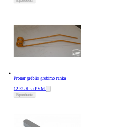
Išparduota
Pronar grėblio grėbimo ranka
12 EUR
su PVM
Išparduota