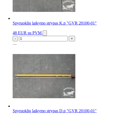
Spyruoklių laikymo strypas K.p "GVR 20100-01"
48 EUR
su PVM
-
+
1 vnt.
Spyruoklių laikymo strypas D.p "GVR 20100-01"