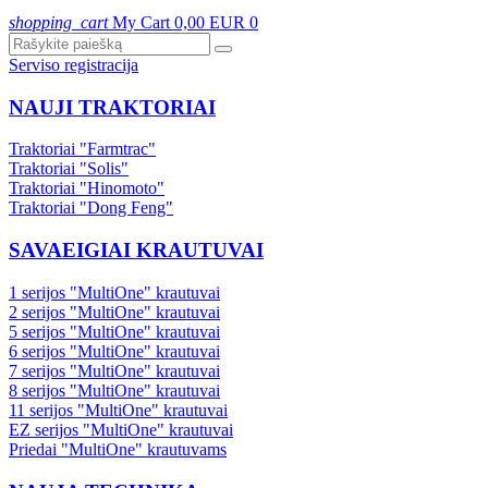
shopping_cart
My Cart
0,00 EUR
0
Serviso registracija
NAUJI TRAKTORIAI
Traktoriai "Farmtrac"
Traktoriai "Solis"
Traktoriai "Hinomoto"
Traktoriai "Dong Feng"
SAVAEIGIAI KRAUTUVAI
1 serijos "MultiOne" krautuvai
2 serijos "MultiOne" krautuvai
5 serijos "MultiOne" krautuvai
6 serijos "MultiOne" krautuvai
7 serijos "MultiOne" krautuvai
8 serijos "MultiOne" krautuvai
11 serijos "MultiOne" krautuvai
EZ serijos "MultiOne" krautuvai
Priedai "MultiOne" krautuvams