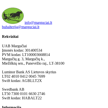
info@marguciai.lt
buhalterija@marguciai.lt
Rekvizitai
UAB Margučiai
Įmonės kodas: 301400534
PVM kodas: LT100003668814
Margučių g. 3, Margučių k.,
Miežiškių sen., Panevėžio raj., LT-38100
Luminor Bank AS Lietuvos skyrius
LT02 4010 0412 0045 7699
Swift kodas: AGBLLT2X
Swedbank AB
LT50 7300 0101 6630 2746
Swift kodas: HABALT22
Informacija