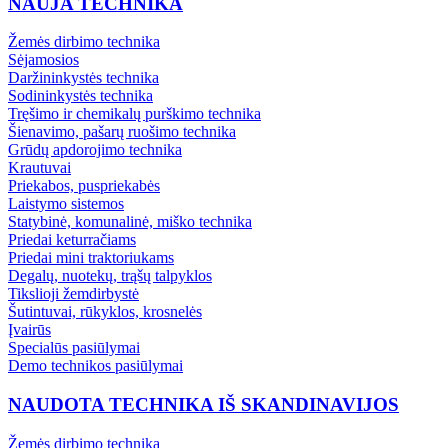
NAUJA TECHNIKA
Žemės dirbimo technika
Sėjamosios
Daržininkystės technika
Sodininkystės technika
Tręšimo ir chemikalų purškimo technika
Šienavimo, pašarų ruošimo technika
Grūdų apdorojimo technika
Krautuvai
Priekabos, puspriekabės
Laistymo sistemos
Statybinė, komunalinė, miško technika
Priedai keturračiams
Priedai mini traktoriukams
Degalų, nuotekų, trąšų talpyklos
Tikslioji žemdirbystė
Šutintuvai, rūkyklos, krosnelės
Įvairūs
Specialūs pasiūlymai
Demo technikos pasiūlymai
NAUDOTA TECHNIKA IŠ SKANDINAVIJOS
Žemės dirbimo technika