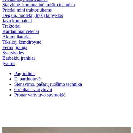
Statybinė, komunalinė, miško technika
Priedai mini traktoriukams
Degalų, nuotekų, trąšų talpyklos
Javų kombainai
Traktoriai
Kardaniniai velenai
Akumuliatoriai
Tikslioji žemdirbystė
Fermų įranga
Svarstyklės
Barbekiu įrankiai
Įvairūs
Pagrindinis
E. parduotuvė
Šienavimo, pašarų ruošimo technika
Grėbliai - vartytuvai
Pronar vartytuvo spyruoklė