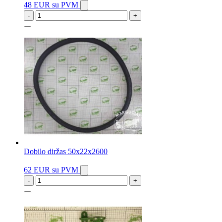
48 EUR
su PVM
-
+
1 vnt.
Dobilo diržas 50x22x2600
62 EUR
su PVM
-
+
2 vnt.