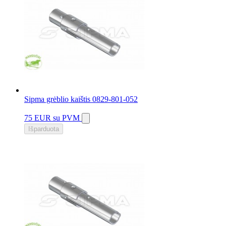
Sipma grėblio kaištis 0829-801-052
75 EUR
su PVM
Išparduota