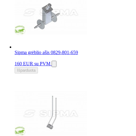
Sipma grėblio ašis 0829-801-659
160 EUR
su PVM
Išparduota