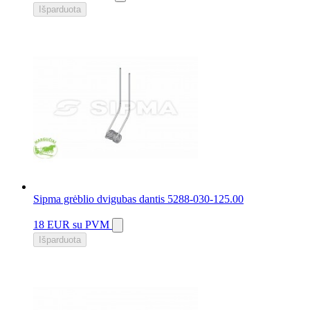
Išparduota
Sipma grėblio dvigubas dantis 5288-030-125.00
18 EUR
su PVM
Išparduota