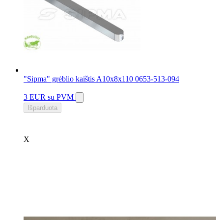
"Sipma" grėblio kaištis A10x8x110 0653-513-094
3 EUR
su PVM
Išparduota
X