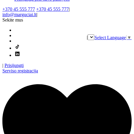
+370 45 555 777
+370 45 555 777
|
info@marguciai.lt
|
Sekite mus
|
Select Language
▼
|
Prisijungti
Serviso registracija