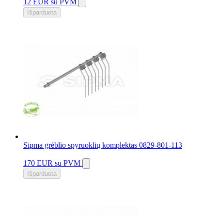
12 EUR
su PVM
Išparduota
Sipma grėblio spyruoklių komplektas 0829-801-113
170 EUR
su PVM
Išparduota