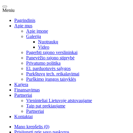
Meniu
Pagrindinis
Apie mus
Apie įmonę
Galerija
Nuotraukų
Video
Pagerbti rajono verslininkai
Panevėžio rajono stiprybė
Privatumo politika
El. parduotuvės sąlygos
Purkštuvų tech. reikalavimai
Purškimo įrangos taisyklės
Karjera
Finansavimas
Partneriai
Vieninteliai Lietuvoje atstovaujame
Taip pat prekiaujame
Partneriai
Kontaktai
Mano krepšelis (0)
Prisijungti prie savo paskyros