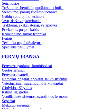
Sėjamosios
Tręšimo ir chemikalų purškimo technika
Šienavimo, pašarų ruošimo technika
Grūdų apdorojimo technika
Javų, daržovių kombainai
Traktoriai, ekskavatoriai, vejapjovės
Priekabos, puspriekabės
Komunalinė, miško technika
Įvairūs
Technika pagal užsakymą
Specialūs pasiūlymai
FERMŲ ĮRANGA
Pertvaros gardams, kombiboksai
Grotos šėrimui
Pertvaros, varteliai
Nameliai, angarai, aptvarai, lauko sistemos
Veterinariniai, sutramdymo ir kiti gardai
Girdyklos, šėryklos
Kilimėliai, grotos
Ventiliacinės sistemos, užuolaidos fermoms
Šepečiai
Melžimo agregatai