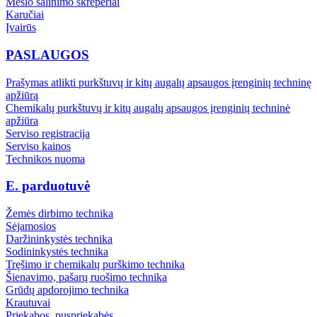
Mėšlo šalinimo skreperiai
Karučiai
Įvairūs
PASLAUGOS
Prašymas atlikti purkštuvų ir kitų augalų apsaugos įrenginių techninę
apžiūrą
Chemikalų purkštuvų ir kitų augalų apsaugos įrenginių techninė
apžiūra
Serviso registracija
Serviso kainos
Technikos nuoma
E. parduotuvė
Žemės dirbimo technika
Sėjamosios
Daržininkystės technika
Sodininkystės technika
Tręšimo ir chemikalų purškimo technika
Šienavimo, pašarų ruošimo technika
Grūdų apdorojimo technika
Krautuvai
Priekabos, puspriekabės