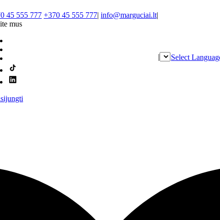
0 45 555 777
+370 45 555 777
|
info@marguciai.lt
|
ite mus
|
Select Languag
isijungti