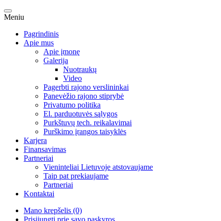
Meniu
Pagrindinis
Apie mus
Apie įmonę
Galerija
Nuotraukų
Video
Pagerbti rajono verslininkai
Panevėžio rajono stiprybė
Privatumo politika
El. parduotuvės sąlygos
Purkštuvų tech. reikalavimai
Purškimo įrangos taisyklės
Karjera
Finansavimas
Partneriai
Vieninteliai Lietuvoje atstovaujame
Taip pat prekiaujame
Partneriai
Kontaktai
Mano krepšelis (0)
Prisijungti prie savo paskyros