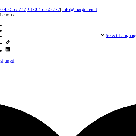
0 45 555 777
+370 45 555 777
|
info@marguciai.lt
|
ite mus
|
Select Languag
isijungti