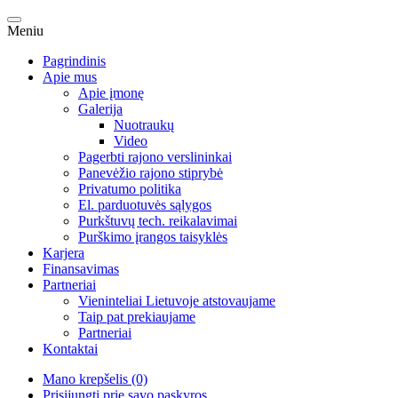
Meniu
Pagrindinis
Apie mus
Apie įmonę
Galerija
Nuotraukų
Video
Pagerbti rajono verslininkai
Panevėžio rajono stiprybė
Privatumo politika
El. parduotuvės sąlygos
Purkštuvų tech. reikalavimai
Purškimo įrangos taisyklės
Karjera
Finansavimas
Partneriai
Vieninteliai Lietuvoje atstovaujame
Taip pat prekiaujame
Partneriai
Kontaktai
Mano krepšelis (0)
Prisijungti prie savo paskyros