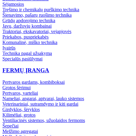
Sėjamosios
Tręšimo ir chemikalų purškimo technika
Šienavimo, pašarų ruošimo technika
Grūdų apdorojimo technika
Javų, daržovių kombainai
Traktoriai, ekskavatoriai, vejapjovės
Priekabos, puspriekabės
Komunalinė, miško technika
Įvairūs
Technika pagal užsakymą
Specialūs pasiūlymai
FERMŲ ĮRANGA
Pertvaros gardams, kombiboksai
Grotos šėrimui
Pertvaros, varteliai
Nameliai, angarai, aptvarai, lauko sistemos
Veterinariniai, sutramdymo ir kiti gardai
Girdyklos, šėryklos
Kilimėliai, grotos
Ventiliacinės sistemos, užuolaidos fermoms
Šepečiai
Melžimo agregatai