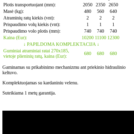
Plotis transportuojant (mm):
2050
2350
2650
Masė (kg):
480
560
640
Atraminių ratų kiekis (vnt):
2
2
2
Prispaudimo volų kiekis (vnt):
1
1
1
Prispaudimo volo plotis (mm):
740
740
740
Kaina (Eur):
10200
11100
12300
↓ PAPILDOMA KOMPLEKTACIJA ↓
Guminiai atraminiai ratai 270x185,
680
680
680
vietoje plieninių ratų, kaina (Eur):
Gaminamas su prikabinimo mechanizmu ant priekinio hidraulinio
keltuvo.
Komplektuojamas su kardaniniu velenu.
Suteikiama 1 metų garantija.