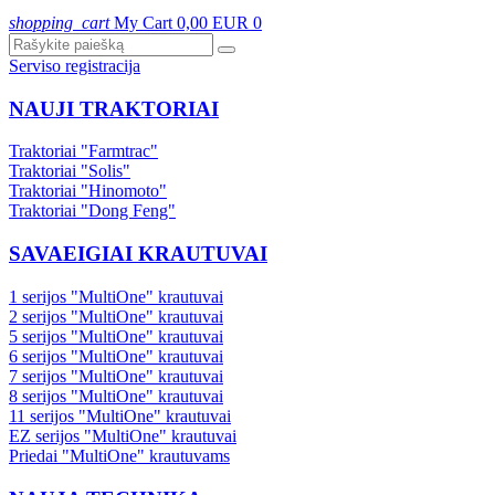
shopping_cart
My Cart
0,00 EUR
0
Serviso registracija
NAUJI TRAKTORIAI
Traktoriai "Farmtrac"
Traktoriai "Solis"
Traktoriai "Hinomoto"
Traktoriai "Dong Feng"
SAVAEIGIAI KRAUTUVAI
1 serijos "MultiOne" krautuvai
2 serijos "MultiOne" krautuvai
5 serijos "MultiOne" krautuvai
6 serijos "MultiOne" krautuvai
7 serijos "MultiOne" krautuvai
8 serijos "MultiOne" krautuvai
11 serijos "MultiOne" krautuvai
EZ serijos "MultiOne" krautuvai
Priedai "MultiOne" krautuvams