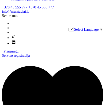
+370 45 555 777
+370 45 555 777
|
info@marguciai.lt
|
Sekite mus
|
Select Language
▼
|
Prisijungti
Serviso registracija