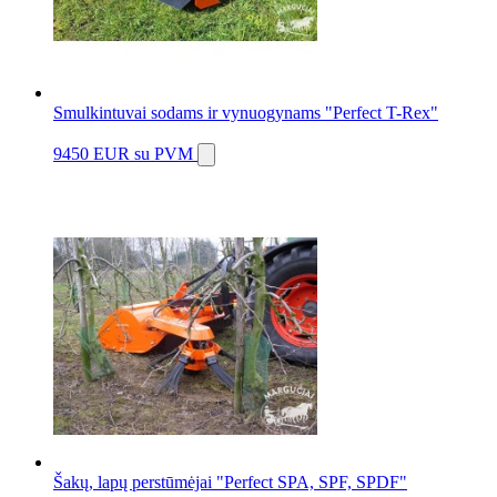
Smulkintuvai sodams ir vynuogynams "Perfect T-Rex"
9450 EUR
su PVM
Šakų, lapų perstūmėjai "Perfect SPA, SPF, SPDF"