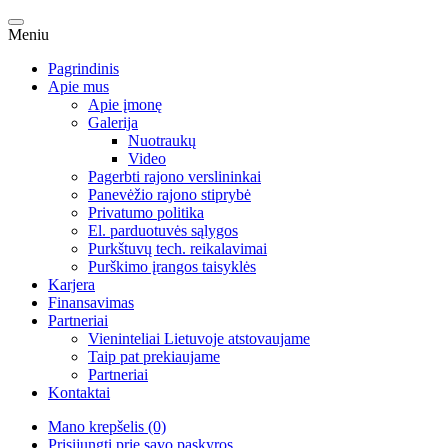
Meniu
Pagrindinis
Apie mus
Apie įmonę
Galerija
Nuotraukų
Video
Pagerbti rajono verslininkai
Panevėžio rajono stiprybė
Privatumo politika
El. parduotuvės sąlygos
Purkštuvų tech. reikalavimai
Purškimo įrangos taisyklės
Karjera
Finansavimas
Partneriai
Vieninteliai Lietuvoje atstovaujame
Taip pat prekiaujame
Partneriai
Kontaktai
Mano krepšelis (0)
Prisijungti prie savo paskyros