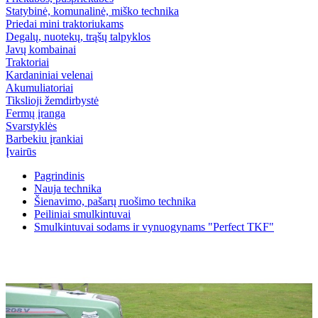
Statybinė, komunalinė, miško technika
Priedai mini traktoriukams
Degalų, nuotekų, trąšų talpyklos
Javų kombainai
Traktoriai
Kardaniniai velenai
Akumuliatoriai
Tikslioji žemdirbystė
Fermų įranga
Svarstyklės
Barbekiu įrankiai
Įvairūs
Pagrindinis
Nauja technika
Šienavimo, pašarų ruošimo technika
Peiliniai smulkintuvai
Smulkintuvai sodams ir vynuogynams "Perfect TKF"