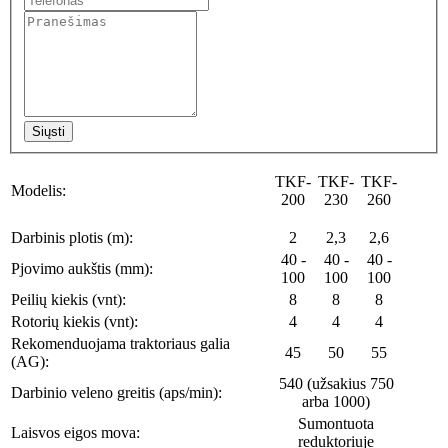
Siųsti
TKF-
TKF-
TKF-
Modelis:
200
230
260
Darbinis plotis (m):
2
2,3
2,6
40 -
40 -
40 -
Pjovimo aukštis (mm):
100
100
100
Peilių kiekis (vnt):
8
8
8
Rotorių kiekis (vnt):
4
4
4
Rekomenduojama traktoriaus galia
45
50
55
(AG):
540 (užsakius 750
Darbinio veleno greitis (aps/min):
arba 1000)
Sumontuota
Laisvos eigos mova:
reduktoriuje