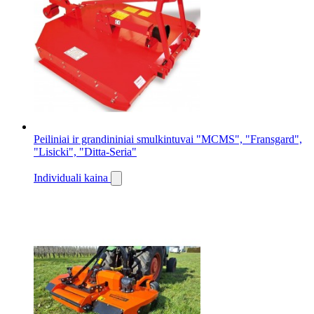
Peiliniai ir grandininiai smulkintuvai "MCMS", "Fransgard",
"Lisicki", "Ditta-Seria"
Individuali kaina