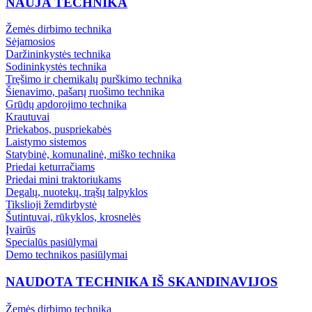
NAUJA TECHNIKA
Žemės dirbimo technika
Sėjamosios
Daržininkystės technika
Sodininkystės technika
Tręšimo ir chemikalų purškimo technika
Šienavimo, pašarų ruošimo technika
Grūdų apdorojimo technika
Krautuvai
Priekabos, puspriekabės
Laistymo sistemos
Statybinė, komunalinė, miško technika
Priedai keturračiams
Priedai mini traktoriukams
Degalų, nuotekų, trąšų talpyklos
Tikslioji žemdirbystė
Šutintuvai, rūkyklos, krosnelės
Įvairūs
Specialūs pasiūlymai
Demo technikos pasiūlymai
NAUDOTA TECHNIKA IŠ SKANDINAVIJOS
Žemės dirbimo technika