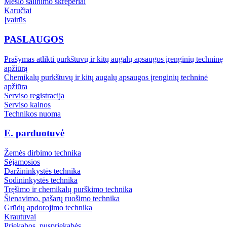
Mėšlo šalinimo skreperiai
Karučiai
Įvairūs
PASLAUGOS
Prašymas atlikti purkštuvų ir kitų augalų apsaugos įrenginių techninę
apžiūrą
Chemikalų purkštuvų ir kitų augalų apsaugos įrenginių techninė
apžiūra
Serviso registracija
Serviso kainos
Technikos nuoma
E. parduotuvė
Žemės dirbimo technika
Sėjamosios
Daržininkystės technika
Sodininkystės technika
Tręšimo ir chemikalų purškimo technika
Šienavimo, pašarų ruošimo technika
Grūdų apdorojimo technika
Krautuvai
Priekabos, puspriekabės