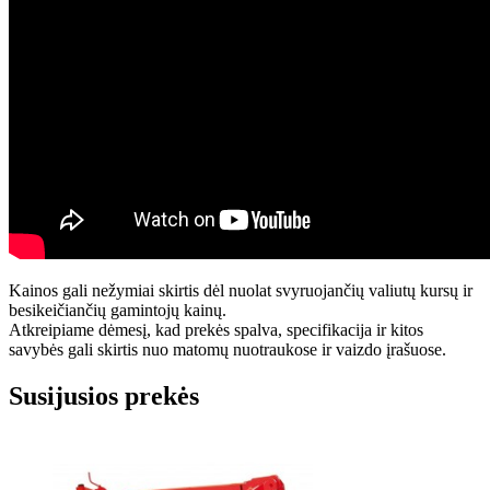
Kainos gali nežymiai skirtis dėl nuolat svyruojančių valiutų kursų ir
besikeičiančių gamintojų kainų.
Atkreipiame dėmesį, kad prekės spalva, specifikacija ir kitos
savybės gali skirtis nuo matomų nuotraukose ir vaizdo įrašuose.
Susijusios prekės