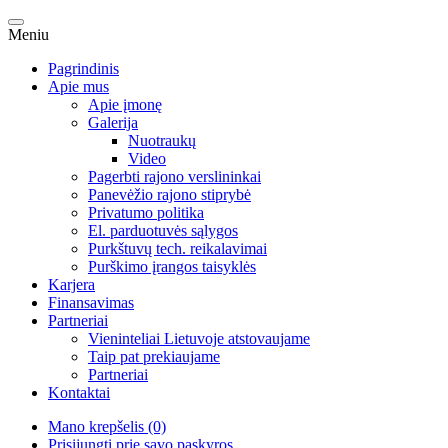
Meniu
Pagrindinis
Apie mus
Apie įmonę
Galerija
Nuotraukų
Video
Pagerbti rajono verslininkai
Panevėžio rajono stiprybė
Privatumo politika
El. parduotuvės sąlygos
Purkštuvų tech. reikalavimai
Purškimo įrangos taisyklės
Karjera
Finansavimas
Partneriai
Vieninteliai Lietuvoje atstovaujame
Taip pat prekiaujame
Partneriai
Kontaktai
Mano krepšelis (0)
Prisijungti prie savo paskyros