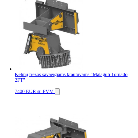
Kelmų frezos savaeigiams krautuvams "Malaguti Tornado
2FT"
7400 EUR
su PVM