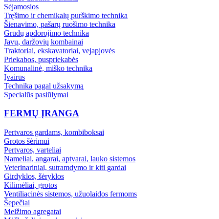
Sėjamosios
Tręšimo ir chemikalų purškimo technika
Šienavimo, pašarų ruošimo technika
Grūdų apdorojimo technika
Javų, daržovių kombainai
Traktoriai, ekskavatoriai, vejapjovės
Priekabos, puspriekabės
Komunalinė, miško technika
Įvairūs
Technika pagal užsakymą
Specialūs pasiūlymai
FERMŲ ĮRANGA
Pertvaros gardams, kombiboksai
Grotos šėrimui
Pertvaros, varteliai
Nameliai, angarai, aptvarai, lauko sistemos
Veterinariniai, sutramdymo ir kiti gardai
Girdyklos, šėryklos
Kilimėliai, grotos
Ventiliacinės sistemos, užuolaidos fermoms
Šepečiai
Melžimo agregatai