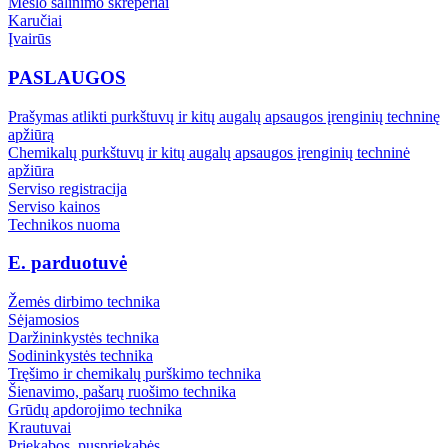
Mėšlo šalinimo skreperiai
Karučiai
Įvairūs
PASLAUGOS
Prašymas atlikti purkštuvų ir kitų augalų apsaugos įrenginių techninę
apžiūrą
Chemikalų purkštuvų ir kitų augalų apsaugos įrenginių techninė
apžiūra
Serviso registracija
Serviso kainos
Technikos nuoma
E. parduotuvė
Žemės dirbimo technika
Sėjamosios
Daržininkystės technika
Sodininkystės technika
Tręšimo ir chemikalų purškimo technika
Šienavimo, pašarų ruošimo technika
Grūdų apdorojimo technika
Krautuvai
Priekabos, puspriekabės