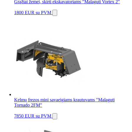
Grąžtai žemei, skirti ekskavatoriams "Malaguti Vortex 2"
1800 EUR
su PVM
Kelmų frezos mini savaeigiams krautuvams "Malaguti
Tornado 2FM"
7850 EUR
su PVM