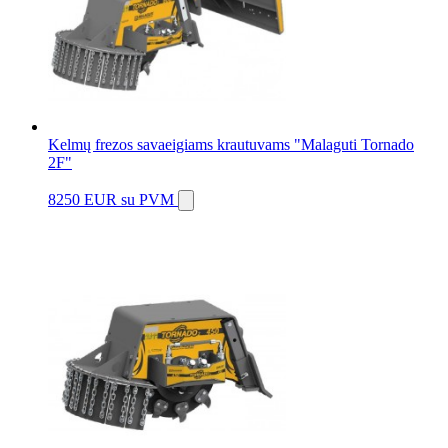
Kelmų frezos savaeigiams krautuvams "Malaguti Tornado
2F"
8250 EUR
su PVM