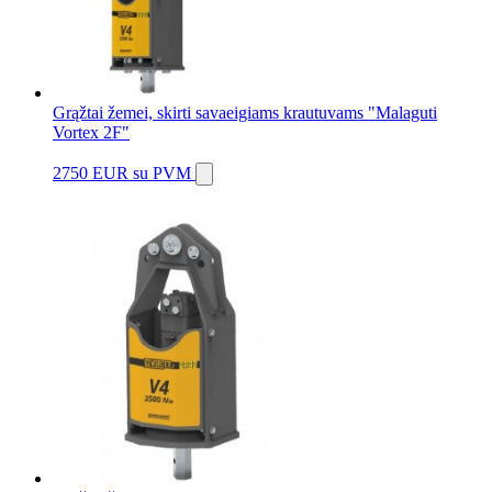
Grąžtai žemei, skirti savaeigiams krautuvams "Malaguti
Vortex 2F"
2750 EUR
su PVM