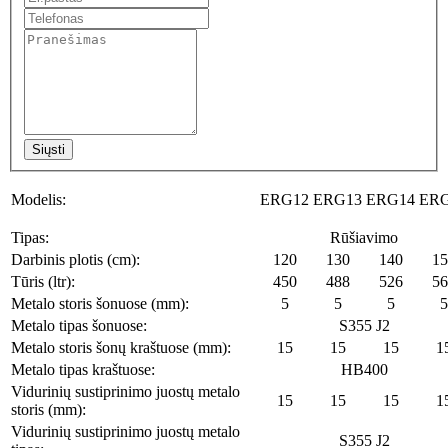
Siųsti
Modelis:
ERG12
ERG13
ERG14
ER
Tipas:
Rūšiavimo
Darbinis plotis (cm):
120
130
140
15
Tūris (ltr):
450
488
526
56
Metalo storis šonuose (mm):
5
5
5
5
Metalo tipas šonuose:
S355 J2
Metalo storis šonų kraštuose (mm):
15
15
15
1
Metalo tipas kraštuose:
HB400
Vidurinių sustiprinimo juostų metalo
15
15
15
1
storis (mm):
Vidurinių sustiprinimo juostų metalo
S355 J2