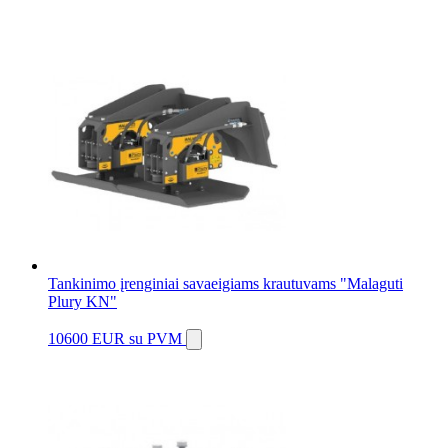
Tankinimo įrenginiai savaeigiams krautuvams "Malaguti
Plury KN"
10600 EUR
su PVM