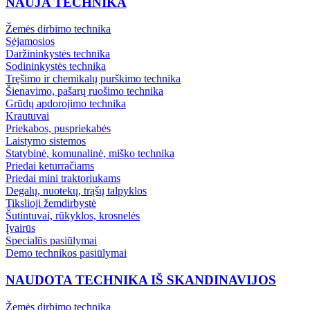
NAUJA TECHNIKA
Žemės dirbimo technika
Sėjamosios
Daržininkystės technika
Sodininkystės technika
Tręšimo ir chemikalų purškimo technika
Šienavimo, pašarų ruošimo technika
Grūdų apdorojimo technika
Krautuvai
Priekabos, puspriekabės
Laistymo sistemos
Statybinė, komunalinė, miško technika
Priedai keturračiams
Priedai mini traktoriukams
Degalų, nuotekų, trąšų talpyklos
Tikslioji žemdirbystė
Šutintuvai, rūkyklos, krosnelės
Įvairūs
Specialūs pasiūlymai
Demo technikos pasiūlymai
NAUDOTA TECHNIKA IŠ SKANDINAVIJOS
Žemės dirbimo technika