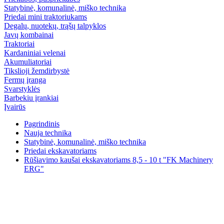
Statybinė, komunalinė, miško technika
Priedai mini traktoriukams
Degalų, nuotekų, trąšų talpyklos
Javų kombainai
Traktoriai
Kardaniniai velenai
Akumuliatoriai
Tikslioji žemdirbystė
Fermų įranga
Svarstyklės
Barbekiu įrankiai
Įvairūs
Pagrindinis
Nauja technika
Statybinė, komunalinė, miško technika
Priedai ekskavatoriams
Rūšiavimo kaušai ekskavatoriams 8,5 - 10 t "FK Machinery
ERG"