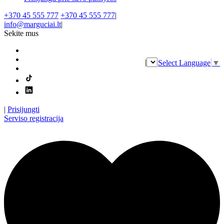
+370 45 555 777
+370 45 555 777
|
info@marguciai.lt
|
Sekite mus
|
Select Language
▼
|
Prisijungti
Serviso registracija