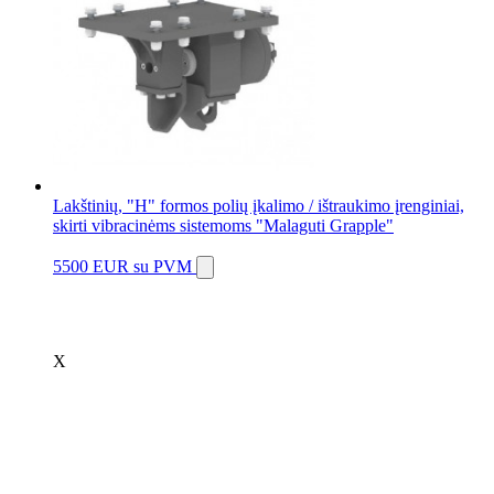
Lakštinių, "H" formos polių įkalimo / ištraukimo įrenginiai,
skirti vibracinėms sistemoms "Malaguti Grapple"
5500 EUR
su PVM
X