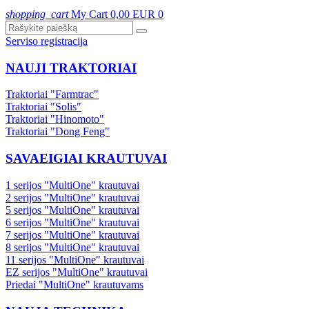
shopping_cart
My Cart
0,00 EUR
0
Serviso registracija
NAUJI TRAKTORIAI
Traktoriai "Farmtrac"
Traktoriai "Solis"
Traktoriai "Hinomoto"
Traktoriai "Dong Feng"
SAVAEIGIAI KRAUTUVAI
1 serijos "MultiOne" krautuvai
2 serijos "MultiOne" krautuvai
5 serijos "MultiOne" krautuvai
6 serijos "MultiOne" krautuvai
7 serijos "MultiOne" krautuvai
8 serijos "MultiOne" krautuvai
11 serijos "MultiOne" krautuvai
EZ serijos "MultiOne" krautuvai
Priedai "MultiOne" krautuvams