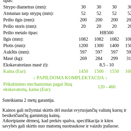
tipas:
Strypo diametras (mm):
30
30
30
3
Atstumas tarp strypų (mm):
52
52
52
5
Peilio ilgis (mm):
200
200
200
20
Peilio storis (mm):
20
20
20
2
Peilio metalo tipas:
HB500
Ilgis (mm):
1082
1082
1082
10
Plotis (mm):
1200
1300
1400
15
Aukštis (mm):
597
597
597
59
Masė (kg):
269
284
299
31
Ekskavatoriaus masė (t):
8,5 - 10
Kaina (Eur):
1450
1500
1550
16
↓ PAPILDOMA KOMPLEKTACIJA ↓
Prikabinimo mechanizmas pagal Jūsų
120 - 460
ekskavatorių, kaina (Eur):
Suteikiama 2 metų garantija.
Kainos gali nežymiai skirtis dėl nuolat svyruojančių valiutų kursų ir
besikeičiančių gamintojų kainų.
Atkreipiame dėmesį, kad prekės spalva, specifikacija ir kitos
savybės gali skirtis nuo matomų nuotraukose ir vaizdo įrašuose.