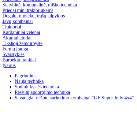
Statybinė, komunalinė, miško technika
Priedai mini traktoriukams
Degalų, nuotekų, trąšų talpyklos
Javų kombainai
Traktoriai
Kardaniniai velenai
Akumuliatoriai
Tikslioji žemdirbystė
Fermų įranga
Svarstyklės
Barbekiu įrankiai
Įvairūs
Pagrindinis
Nauja technika
Sodininkystės technika
Riešutų apdorojimo technika
Savaeigiai riešutų surinkimo kombainai "GF Super Jolly 4x4"