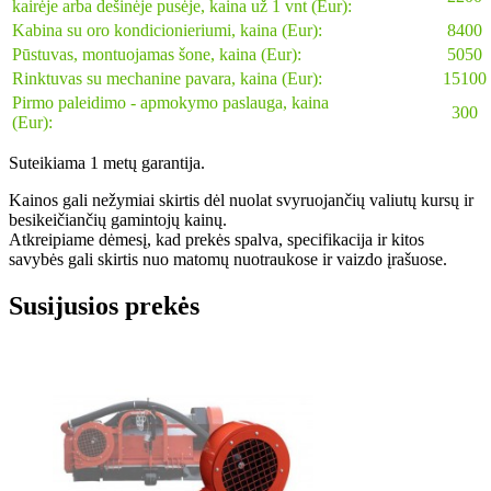
kairėje arba dešinėje pusėje, kaina už 1 vnt (Eur):
Kabina su oro kondicionieriumi, kaina (Eur):
8400
Pūstuvas, montuojamas šone, kaina (Eur):
5050
Rinktuvas su mechanine pavara, kaina (Eur):
15100
Pirmo paleidimo - apmokymo paslauga, kaina
300
(Eur):
Suteikiama 1 metų garantija.
Kainos gali nežymiai skirtis dėl nuolat svyruojančių valiutų kursų ir
besikeičiančių gamintojų kainų.
Atkreipiame dėmesį, kad prekės spalva, specifikacija ir kitos
savybės gali skirtis nuo matomų nuotraukose ir vaizdo įrašuose.
Susijusios prekės