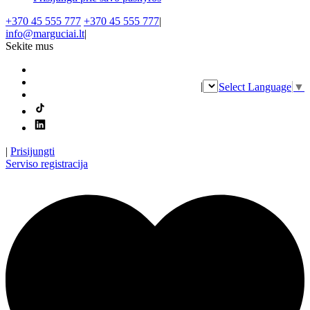
+370 45 555 777
+370 45 555 777
|
info@marguciai.lt
|
Sekite mus
|
Select Language
▼
|
Prisijungti
Serviso registracija