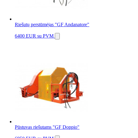
Riešutų perstūmėjas "GF Andanatore"
6400 EUR
su PVM
Pūstuvas riešutams "GF Doppio"