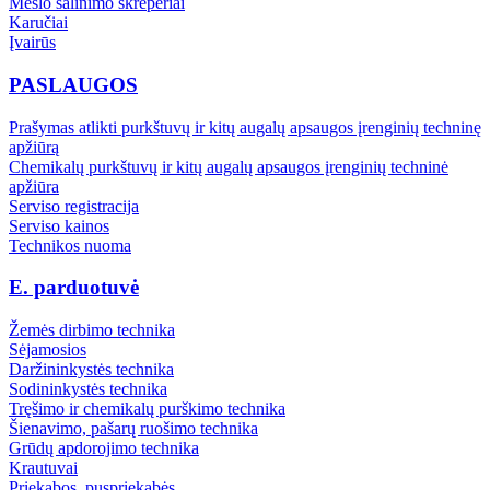
Mėšlo šalinimo skreperiai
Karučiai
Įvairūs
PASLAUGOS
Prašymas atlikti purkštuvų ir kitų augalų apsaugos įrenginių techninę
apžiūrą
Chemikalų purkštuvų ir kitų augalų apsaugos įrenginių techninė
apžiūra
Serviso registracija
Serviso kainos
Technikos nuoma
E. parduotuvė
Žemės dirbimo technika
Sėjamosios
Daržininkystės technika
Sodininkystės technika
Tręšimo ir chemikalų purškimo technika
Šienavimo, pašarų ruošimo technika
Grūdų apdorojimo technika
Krautuvai
Priekabos, puspriekabės