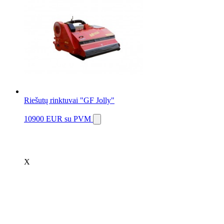
Riešutų rinktuvai "GF Jolly"
10900 EUR
su PVM
X