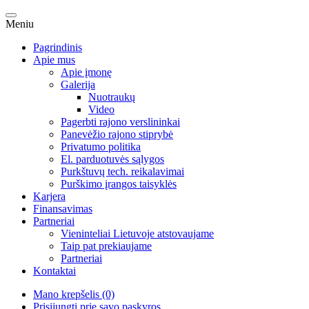
Meniu
Pagrindinis
Apie mus
Apie įmonę
Galerija
Nuotraukų
Video
Pagerbti rajono verslininkai
Panevėžio rajono stiprybė
Privatumo politika
El. parduotuvės sąlygos
Purkštuvų tech. reikalavimai
Purškimo įrangos taisyklės
Karjera
Finansavimas
Partneriai
Vieninteliai Lietuvoje atstovaujame
Taip pat prekiaujame
Partneriai
Kontaktai
Mano krepšelis (0)
Prisijungti prie savo paskyros