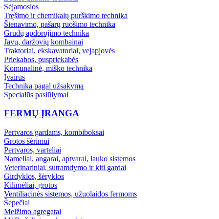
Sėjamosios
Tręšimo ir chemikalų purškimo technika
Šienavimo, pašarų ruošimo technika
Grūdų apdorojimo technika
Javų, daržovių kombainai
Traktoriai, ekskavatoriai, vejapjovės
Priekabos, puspriekabės
Komunalinė, miško technika
Įvairūs
Technika pagal užsakymą
Specialūs pasiūlymai
FERMŲ ĮRANGA
Pertvaros gardams, kombiboksai
Grotos šėrimui
Pertvaros, varteliai
Nameliai, angarai, aptvarai, lauko sistemos
Veterinariniai, sutramdymo ir kiti gardai
Girdyklos, šėryklos
Kilimėliai, grotos
Ventiliacinės sistemos, užuolaidos fermoms
Šepečiai
Melžimo agregatai