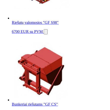
Riešutų valomosios "GF S98"
6700 EUR
su PVM
Bunkeriai riešutams "GF CS"