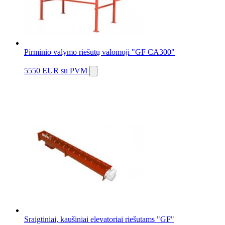
Pirminio valymo riešutų valomoji "GF CA300"
5550 EUR
su PVM
Sraigtiniai, kaušiniai elevatoriai riešutams "GF"