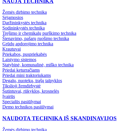
NAUJA TECHNIKA
Žemės dirbimo technika
Sėjamosios
Daržininkystės technika
Sodininkystės technika
Tręšimo ir chemikalų purškimo technika
Šienavimo, pašarų ruošimo technika
Grūdų apdorojimo technika
Krautuvai
Priekabos, puspriekabės
Laistymo sistemos
Statybinė, komunalinė, miško technika
Priedai keturračiams
Priedai mini traktoriukams
Degalų, nuotekų, trąšų talpyklos
Tikslioji žemdirbystė
Šutintuvai, rūkyklos, krosnelės
Įvairūs
Specialūs pasiūlymai
Demo technikos pasiūlymai
NAUDOTA TECHNIKA IŠ SKANDINAVIJOS
Žemės dirbimo technika