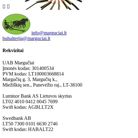


info@marguciai.lt
buhalterija@marguciai.lt
Rekvizitai
UAB Margučiai
Įmonės kodas: 301400534
PVM kodas: LT100003668814
Margučių g. 3, Margučių k.,
Miežiškių sen., Panevėžio raj., LT-38100
Luminor Bank AS Lietuvos skyrius
LT02 4010 0412 0045 7699
Swift kodas: AGBLLT2X
Swedbank AB
LT50 7300 0101 6630 2746
Swift kodas: HABALT22