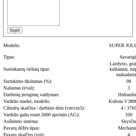
Siųsti
Modelis:
SUPER JOLL
Tipas:
Savaeigi
Lazdyno, grai
Surenkamų riešutų tipai:
kaštainiai, mi
makadami
Surinkimo tikslumas (%):
98
Našumas (t/val):
3
Darbinių įrengimų valdymas:
Hidraulin
Variklio markė, modelis:
Kubota V380
Cilindrų skaičius / darbinis tūris (vnt/cm3):
4 / 376
Variklio galia esant 2600 aps/min (AG):
100
Aušinimo sistema:
Skysči
Pavarų dėžės tipas:
Mechani
Pavarų skaičius (vnt):
4