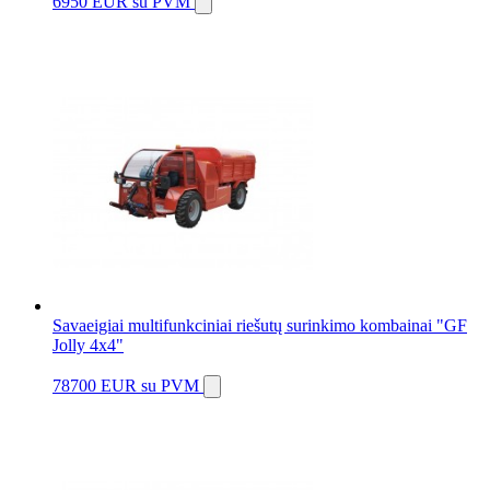
6950 EUR
su PVM
Savaeigiai multifunkciniai riešutų surinkimo kombainai "GF
Jolly 4x4"
78700 EUR
su PVM