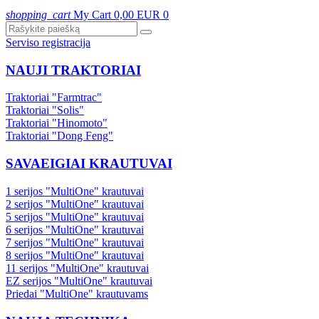
shopping_cart
My Cart
0,00 EUR
0
Serviso registracija
NAUJI TRAKTORIAI
Traktoriai "Farmtrac"
Traktoriai "Solis"
Traktoriai "Hinomoto"
Traktoriai "Dong Feng"
SAVAEIGIAI KRAUTUVAI
1 serijos "MultiOne" krautuvai
2 serijos "MultiOne" krautuvai
5 serijos "MultiOne" krautuvai
6 serijos "MultiOne" krautuvai
7 serijos "MultiOne" krautuvai
8 serijos "MultiOne" krautuvai
11 serijos "MultiOne" krautuvai
EZ serijos "MultiOne" krautuvai
Priedai "MultiOne" krautuvams