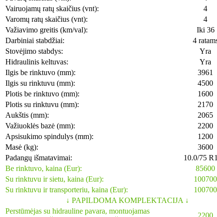
Vairuojamų ratų skaičius (vnt):
4
Varomų ratų skaičius (vnt):
4
Važiavimo greitis (km/val):
Iki 36
Darbiniai stabdžiai:
4 ratam
Stovėjimo stabdys:
Yra
Hidraulinis keltuvas:
Yra
Ilgis be rinktuvo (mm):
3961
Ilgis su rinktuvu (mm):
4500
Plotis be rinktuvo (mm):
1600
Plotis su rinktuvu (mm):
2170
Aukštis (mm):
2065
Važiuoklės bazė (mm):
2200
Apsisukimo spindulys (mm):
1200
Masė (kg):
3600
Padangų išmatavimai:
10.0/75 R
Be rinktuvo, kaina (Eur):
85600
Su rinktuvu ir sietu, kaina (Eur):
100700
Su rinktuvu ir transporteriu, kaina (Eur):
100700
↓ PAPILDOMA KOMPLEKTACIJA ↓
Perstūmėjas su hidrauline pavara, montuojamas
2200