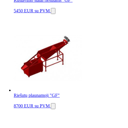
Rūšiavimo stalai riešutams "GF"
5450 EUR
su PVM
Riešutų plaunamoji "GF"
8700 EUR
su PVM