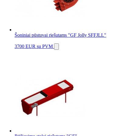
Šoniniai pūstuvai riešutams "GF Jolly SFFJLL"
3700 EUR
su PVM