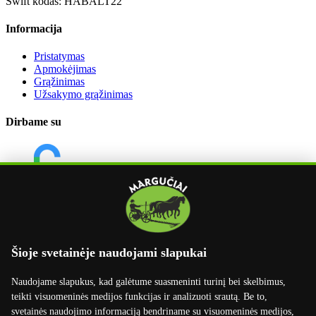
Swift kodas: HABALT22
Informacija
Pristatymas
Apmokėjimas
Grąžinimas
Užsakymo grąžinimas
Dirbame su
Šioje svetainėje naudojami slapukai
Naudojame slapukus, kad galėtume suasmeninti turinį bei skelbimus,
teikti visuomeninės medijos funkcijas ir analizuoti srautą. Be to,
svetainės naudojimo informaciją bendriname su visuomeninės medijos,