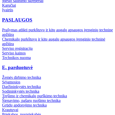
Mėšlo šalinimo skreperiai
Karučiai
Įvairūs
PASLAUGOS
Prašymas atlikti purkštuvų ir kitų augalų apsaugos įrenginių techninę
apžiūrą
Chemikalų purkštuvų ir kitų augalų apsaugos įrenginių techninė
apžiūra
Serviso registracija
Serviso kainos
Technikos nuoma
E. parduotuvė
Žemės dirbimo technika
Sėjamosios
Daržininkystės technika
Sodininkystės technika
Tręšimo ir chemikalų purškimo technika
Šienavimo, pašarų ruošimo technika
Grūdų apdorojimo technika
Krautuvai
Priekabos, puspriekabės