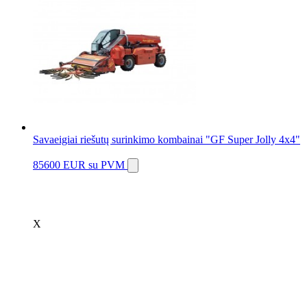
Savaeigiai riešutų surinkimo kombainai "GF Super Jolly 4x4"
85600 EUR
su PVM
X