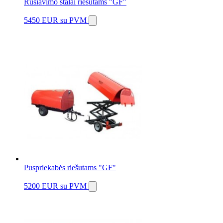
Rūšiavimo stalai riešutams "GF"
5450 EUR
su PVM
Puspriekabės riešutams "GF"
5200 EUR
su PVM