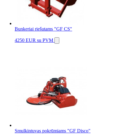
Bunkeriai riešutams "GF CS"
4250 EUR
su PVM
Smulkintuvas pokrūmiams "GF Disco"