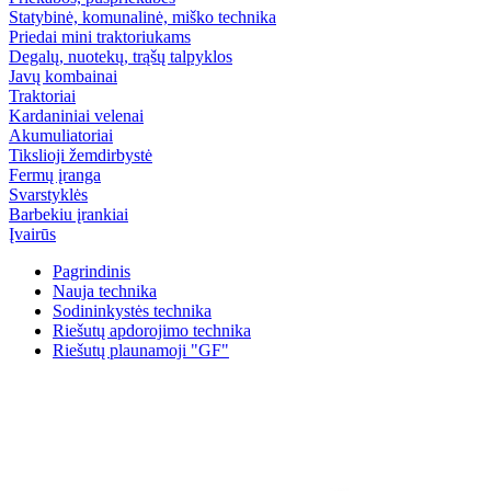
Statybinė, komunalinė, miško technika
Priedai mini traktoriukams
Degalų, nuotekų, trąšų talpyklos
Javų kombainai
Traktoriai
Kardaniniai velenai
Akumuliatoriai
Tikslioji žemdirbystė
Fermų įranga
Svarstyklės
Barbekiu įrankiai
Įvairūs
Pagrindinis
Nauja technika
Sodininkystės technika
Riešutų apdorojimo technika
Riešutų plaunamoji "GF"