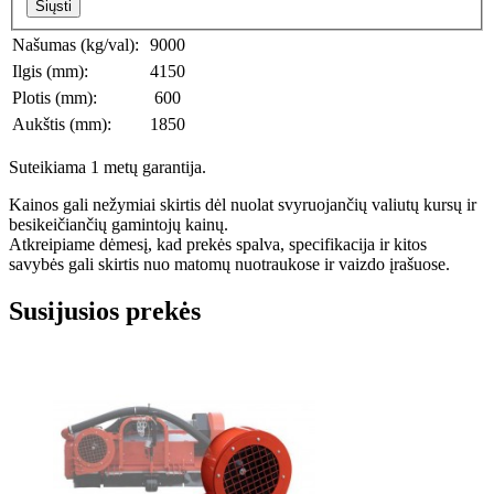
Siųsti
Našumas (kg/val):
9000
Ilgis (mm):
4150
Plotis (mm):
600
Aukštis (mm):
1850
Suteikiama 1 metų garantija.
Kainos gali nežymiai skirtis dėl nuolat svyruojančių valiutų kursų ir
besikeičiančių gamintojų kainų.
Atkreipiame dėmesį, kad prekės spalva, specifikacija ir kitos
savybės gali skirtis nuo matomų nuotraukose ir vaizdo įrašuose.
Susijusios prekės