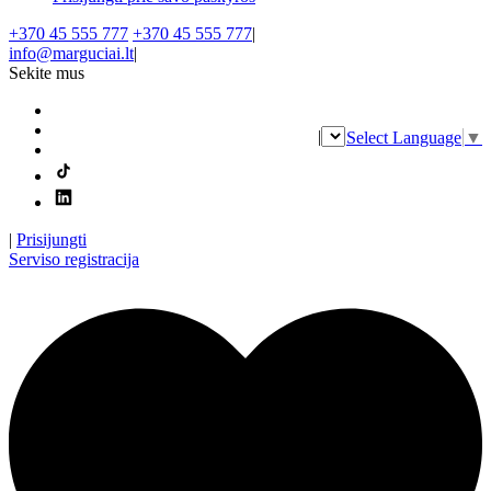
+370 45 555 777
+370 45 555 777
|
info@marguciai.lt
|
Sekite mus
|
Select Language
▼
|
Prisijungti
Serviso registracija