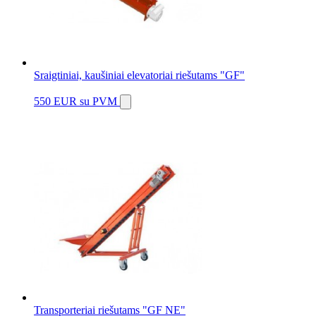
Sraigtiniai, kaušiniai elevatoriai riešutams "GF"
550 EUR
su PVM
Transporteriai riešutams "GF NE"