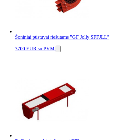
Šoniniai pūstuvai riešutams "GF Jolly SFFJLL"
3700 EUR
su PVM