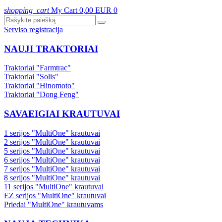
shopping_cart
My Cart
0,00 EUR
0
Serviso registracija
NAUJI TRAKTORIAI
Traktoriai "Farmtrac"
Traktoriai "Solis"
Traktoriai "Hinomoto"
Traktoriai "Dong Feng"
SAVAEIGIAI KRAUTUVAI
1 serijos "MultiOne" krautuvai
2 serijos "MultiOne" krautuvai
5 serijos "MultiOne" krautuvai
6 serijos "MultiOne" krautuvai
7 serijos "MultiOne" krautuvai
8 serijos "MultiOne" krautuvai
11 serijos "MultiOne" krautuvai
EZ serijos "MultiOne" krautuvai
Priedai "MultiOne" krautuvams