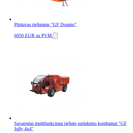
Pūstuvas riešutams "GF Doppio"
6950 EUR
su PVM
Savaeigiai multifunkciniai riešutų surinkimo kombainai "GF
Jolly 4x4"