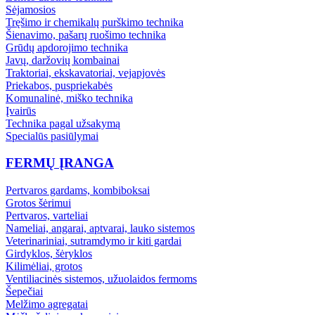
Sėjamosios
Tręšimo ir chemikalų purškimo technika
Šienavimo, pašarų ruošimo technika
Grūdų apdorojimo technika
Javų, daržovių kombainai
Traktoriai, ekskavatoriai, vejapjovės
Priekabos, puspriekabės
Komunalinė, miško technika
Įvairūs
Technika pagal užsakymą
Specialūs pasiūlymai
FERMŲ ĮRANGA
Pertvaros gardams, kombiboksai
Grotos šėrimui
Pertvaros, varteliai
Nameliai, angarai, aptvarai, lauko sistemos
Veterinariniai, sutramdymo ir kiti gardai
Girdyklos, šėryklos
Kilimėliai, grotos
Ventiliacinės sistemos, užuolaidos fermoms
Šepečiai
Melžimo agregatai