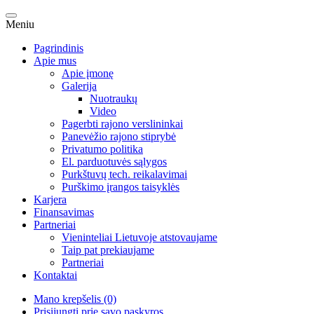
Meniu
Pagrindinis
Apie mus
Apie įmonę
Galerija
Nuotraukų
Video
Pagerbti rajono verslininkai
Panevėžio rajono stiprybė
Privatumo politika
El. parduotuvės sąlygos
Purkštuvų tech. reikalavimai
Purškimo įrangos taisyklės
Karjera
Finansavimas
Partneriai
Vieninteliai Lietuvoje atstovaujame
Taip pat prekiaujame
Partneriai
Kontaktai
Mano krepšelis (0)
Prisijungti prie savo paskyros