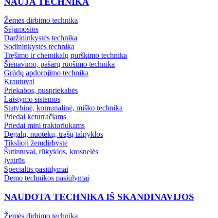
NAUJA TECHNIKA
Žemės dirbimo technika
Sėjamosios
Daržininkystės technika
Sodininkystės technika
Tręšimo ir chemikalų purškimo technika
Šienavimo, pašarų ruošimo technika
Grūdų apdorojimo technika
Krautuvai
Priekabos, puspriekabės
Laistymo sistemos
Statybinė, komunalinė, miško technika
Priedai keturračiams
Priedai mini traktoriukams
Degalų, nuotekų, trąšų talpyklos
Tikslioji žemdirbystė
Šutintuvai, rūkyklos, krosnelės
Įvairūs
Specialūs pasiūlymai
Demo technikos pasiūlymai
NAUDOTA TECHNIKA IŠ SKANDINAVIJOS
Žemės dirbimo technika