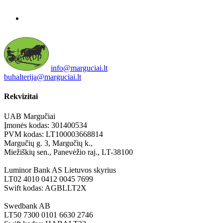
info@marguciai.lt
buhalterija@marguciai.lt
Rekvizitai
UAB Margučiai
Įmonės kodas: 301400534
PVM kodas: LT100003668814
Margučių g. 3, Margučių k.,
Miežiškių sen., Panevėžio raj., LT-38100
Luminor Bank AS Lietuvos skyrius
LT02 4010 0412 0045 7699
Swift kodas: AGBLLT2X
Swedbank AB
LT50 7300 0101 6630 2746