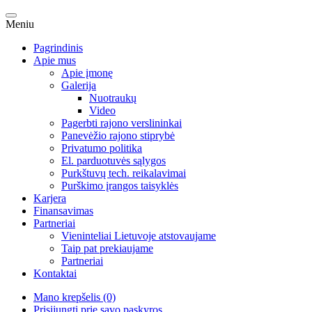
Meniu
Pagrindinis
Apie mus
Apie įmonę
Galerija
Nuotraukų
Video
Pagerbti rajono verslininkai
Panevėžio rajono stiprybė
Privatumo politika
El. parduotuvės sąlygos
Purkštuvų tech. reikalavimai
Purškimo įrangos taisyklės
Karjera
Finansavimas
Partneriai
Vieninteliai Lietuvoje atstovaujame
Taip pat prekiaujame
Partneriai
Kontaktai
Mano krepšelis (0)
Prisijungti prie savo paskyros