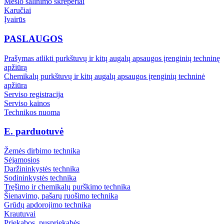
Mėšlo šalinimo skreperiai
Karučiai
Įvairūs
PASLAUGOS
Prašymas atlikti purkštuvų ir kitų augalų apsaugos įrenginių techninę
apžiūrą
Chemikalų purkštuvų ir kitų augalų apsaugos įrenginių techninė
apžiūra
Serviso registracija
Serviso kainos
Technikos nuoma
E. parduotuvė
Žemės dirbimo technika
Sėjamosios
Daržininkystės technika
Sodininkystės technika
Tręšimo ir chemikalų purškimo technika
Šienavimo, pašarų ruošimo technika
Grūdų apdorojimo technika
Krautuvai
Priekabos, puspriekabės