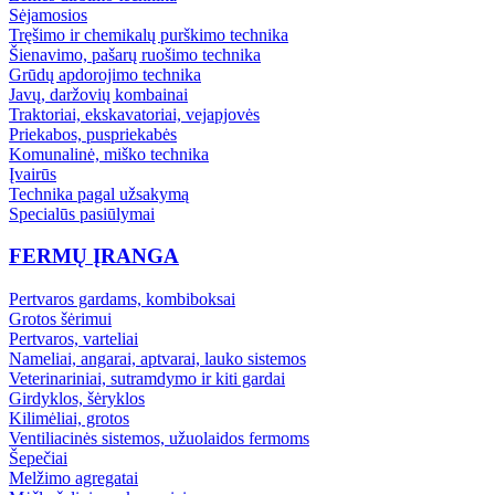
Sėjamosios
Tręšimo ir chemikalų purškimo technika
Šienavimo, pašarų ruošimo technika
Grūdų apdorojimo technika
Javų, daržovių kombainai
Traktoriai, ekskavatoriai, vejapjovės
Priekabos, puspriekabės
Komunalinė, miško technika
Įvairūs
Technika pagal užsakymą
Specialūs pasiūlymai
FERMŲ ĮRANGA
Pertvaros gardams, kombiboksai
Grotos šėrimui
Pertvaros, varteliai
Nameliai, angarai, aptvarai, lauko sistemos
Veterinariniai, sutramdymo ir kiti gardai
Girdyklos, šėryklos
Kilimėliai, grotos
Ventiliacinės sistemos, užuolaidos fermoms
Šepečiai
Melžimo agregatai