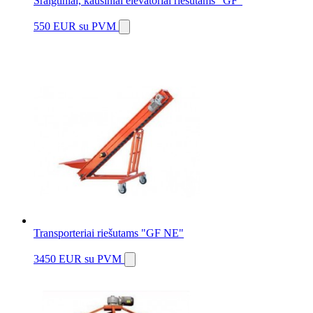
Sraigtiniai, kaušiniai elevatoriai riešutams "GF"
550 EUR
su PVM
Transporteriai riešutams "GF NE"
3450 EUR
su PVM