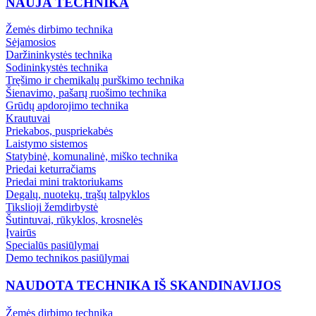
NAUJA TECHNIKA
Žemės dirbimo technika
Sėjamosios
Daržininkystės technika
Sodininkystės technika
Tręšimo ir chemikalų purškimo technika
Šienavimo, pašarų ruošimo technika
Grūdų apdorojimo technika
Krautuvai
Priekabos, puspriekabės
Laistymo sistemos
Statybinė, komunalinė, miško technika
Priedai keturračiams
Priedai mini traktoriukams
Degalų, nuotekų, trąšų talpyklos
Tikslioji žemdirbystė
Šutintuvai, rūkyklos, krosnelės
Įvairūs
Specialūs pasiūlymai
Demo technikos pasiūlymai
NAUDOTA TECHNIKA IŠ SKANDINAVIJOS
Žemės dirbimo technika