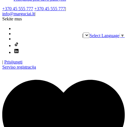
+370 45 555 777
+370 45 555 777
|
info@marguciai.lt
|
Sekite mus
|
Select Language
▼
|
Prisijungti
Serviso registracija