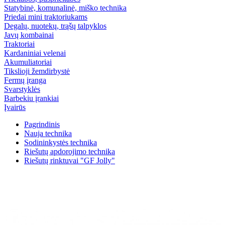
Statybinė, komunalinė, miško technika
Priedai mini traktoriukams
Degalų, nuotekų, trąšų talpyklos
Javų kombainai
Traktoriai
Kardaniniai velenai
Akumuliatoriai
Tikslioji žemdirbystė
Fermų įranga
Svarstyklės
Barbekiu įrankiai
Įvairūs
Pagrindinis
Nauja technika
Sodininkystės technika
Riešutų apdorojimo technika
Riešutų rinktuvai "GF Jolly"