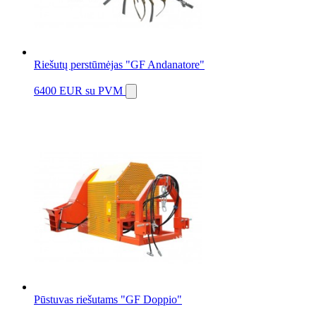
Riešutų perstūmėjas "GF Andanatore"
6400 EUR
su PVM
Pūstuvas riešutams "GF Doppio"