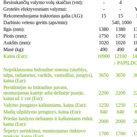
Besisukančių valymo volų skaičius (vnt):
-
4
Grotelės efektyvesniam valymui:
-
-
Y
Rekomenduojama traktoriaus galia (AG):
15
15
Darbinio veleno greitis (aps/min):
540, 1000
Ilgis (mm):
1380
1380
1
Plotis (mm):
1750
1750
1
Aukštis (mm):
1020
1020
1
Masė (kg):
490
490
4
Kaina (Eur):
10900
12100
14
↓ PAPILD
Nepriklausoma hidraulinė sistema (siurblys,
talpa, radiatorius, variklis, vamzdžiai, jungtys),
3650
3650
3
kaina (Eur):
Perstūmėjas su hidrauline pavara,
montuojamas kairėje arba dešinėje pusėje,
2200
2200
2
kaina už 1 vnt (Eur):
Valymo įrenginys kaštainiams, kaina (Eur):
1250
1250
1
Maišų užpildymo įrenginys, kaina (Eur):
840
840
8
Priedas lazdyno riešutams ir kaštainiams rinkti,
2000
2000
2
kaina (Eur):
Šepetys surinkimui, montuojamas rinktuvo
1700
1700
1
priekyje, kaina (Eur):