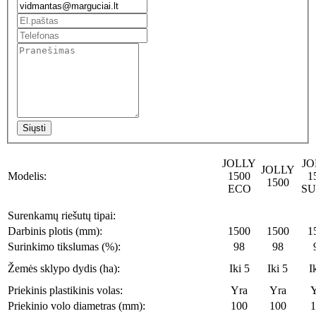
Siųsti
JOLLY
JO
JOLLY
Modelis:
1500
1
1500
ECO
SU
Surenkamų riešutų tipai:
Darbinis plotis (mm):
1500
1500
1
Surinkimo tikslumas (%):
98
98
Žemės sklypo dydis (ha):
Iki 5
Iki 5
I
Priekinis plastikinis volas:
Yra
Yra
Y
Priekinio volo diametras (mm):
100
100
1