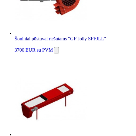
Šoniniai pūstuvai riešutams "GF Jolly SFFJLL"
3700 EUR
su PVM