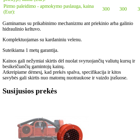
Pirmo paleidimo - apmokymo paslauga, kaina
300
300
3
(Eur):
Gaminamas su prikabinimo mechanizmu ant priekinio arba galinio
hidraulinio keltuvo.
Komplektuojamas su kardaniniu velenu.
Suteikiama 1 metų garantija.
Kainos gali nežymiai skirtis dėl nuolat svyruojančių valiutų kursų ir
besikeičiančių gamintojų kainų.
Atkreipiame dėmesį, kad prekės spalva, specifikacija ir kitos
savybės gali skirtis nuo matomų nuotraukose ir vaizdo įrašuose.
Susijusios prekės