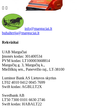


info@marguciai.lt
buhalterija@marguciai.lt
Rekvizitai
UAB Margučiai
Įmonės kodas: 301400534
PVM kodas: LT100003668814
Margučių g. 3, Margučių k.,
Miežiškių sen., Panevėžio raj., LT-38100
Luminor Bank AS Lietuvos skyrius
LT02 4010 0412 0045 7699
Swift kodas: AGBLLT2X
Swedbank AB
LT50 7300 0101 6630 2746
Swift kodas: HABALT22