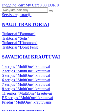
shopping_cart
My Cart
0,00 EUR
0
Serviso registracija
NAUJI TRAKTORIAI
Traktoriai "Farmtrac"
Traktoriai "Solis"
Traktoriai "Hinomoto"
Traktoriai "Dong Feng"
SAVAEIGIAI KRAUTUVAI
1 serijos "MultiOne" krautuvai
2 serijos "MultiOne" krautuvai
5 serijos "MultiOne" krautuvai
6 serijos "MultiOne" krautuvai
7 serijos "MultiOne" krautuvai
8 serijos "MultiOne" krautuvai
11 serijos "MultiOne" krautuvai
EZ serijos "MultiOne" krautuvai
Priedai "MultiOne" krautuvams