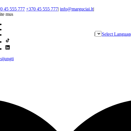
0 45 555 777
+370 45 555 777
|
info@marguciai.lt
|
ite mus
|
Select Languag
isijungti