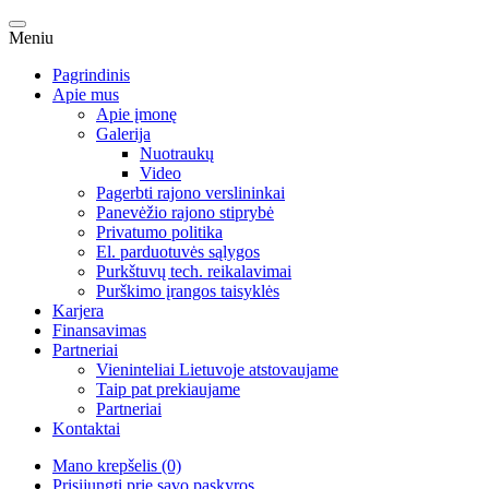
Meniu
Pagrindinis
Apie mus
Apie įmonę
Galerija
Nuotraukų
Video
Pagerbti rajono verslininkai
Panevėžio rajono stiprybė
Privatumo politika
El. parduotuvės sąlygos
Purkštuvų tech. reikalavimai
Purškimo įrangos taisyklės
Karjera
Finansavimas
Partneriai
Vieninteliai Lietuvoje atstovaujame
Taip pat prekiaujame
Partneriai
Kontaktai
Mano krepšelis (0)
Prisijungti prie savo paskyros