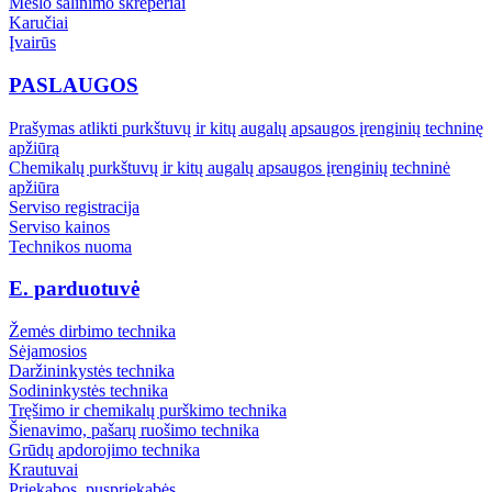
Mėšlo šalinimo skreperiai
Karučiai
Įvairūs
PASLAUGOS
Prašymas atlikti purkštuvų ir kitų augalų apsaugos įrenginių techninę
apžiūrą
Chemikalų purkštuvų ir kitų augalų apsaugos įrenginių techninė
apžiūra
Serviso registracija
Serviso kainos
Technikos nuoma
E. parduotuvė
Žemės dirbimo technika
Sėjamosios
Daržininkystės technika
Sodininkystės technika
Tręšimo ir chemikalų purškimo technika
Šienavimo, pašarų ruošimo technika
Grūdų apdorojimo technika
Krautuvai
Priekabos, puspriekabės