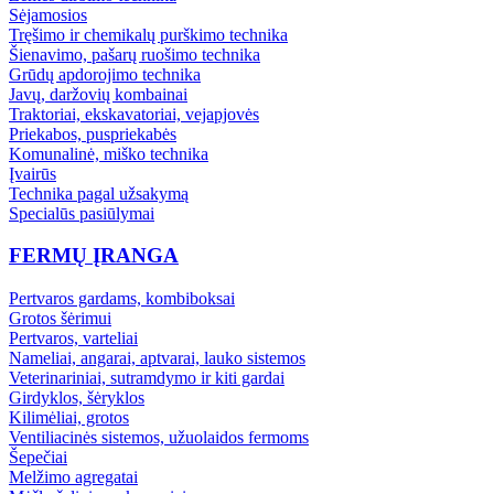
Sėjamosios
Tręšimo ir chemikalų purškimo technika
Šienavimo, pašarų ruošimo technika
Grūdų apdorojimo technika
Javų, daržovių kombainai
Traktoriai, ekskavatoriai, vejapjovės
Priekabos, puspriekabės
Komunalinė, miško technika
Įvairūs
Technika pagal užsakymą
Specialūs pasiūlymai
FERMŲ ĮRANGA
Pertvaros gardams, kombiboksai
Grotos šėrimui
Pertvaros, varteliai
Nameliai, angarai, aptvarai, lauko sistemos
Veterinariniai, sutramdymo ir kiti gardai
Girdyklos, šėryklos
Kilimėliai, grotos
Ventiliacinės sistemos, užuolaidos fermoms
Šepečiai
Melžimo agregatai