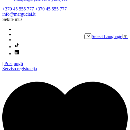
+370 45 555 777
+370 45 555 777
|
info@marguciai.lt
|
Sekite mus
|
Select Language
▼
|
Prisijungti
Serviso registracija