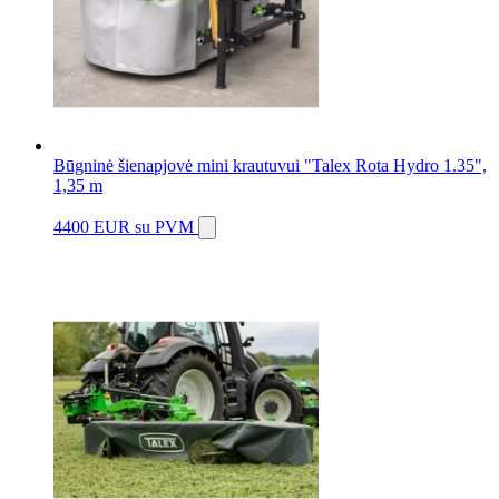
Būgninė šienapjovė mini krautuvui "Talex Rota Hydro 1.35",
1,35 m
4400 EUR
su PVM