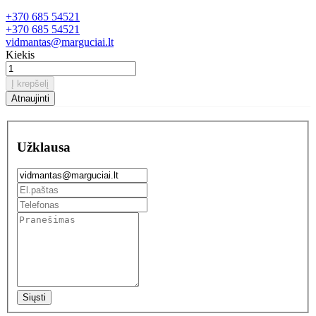
+370 685 54521
+370 685 54521
vidmantas@marguciai.lt
Kiekis
Į krepšelį
Užklausa
Siųsti