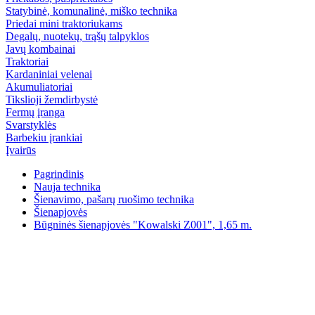
Statybinė, komunalinė, miško technika
Priedai mini traktoriukams
Degalų, nuotekų, trąšų talpyklos
Javų kombainai
Traktoriai
Kardaniniai velenai
Akumuliatoriai
Tikslioji žemdirbystė
Fermų įranga
Svarstyklės
Barbekiu įrankiai
Įvairūs
Pagrindinis
Nauja technika
Šienavimo, pašarų ruošimo technika
Šienapjovės
Būgninės šienapjovės "Kowalski Z001", 1,65 m.