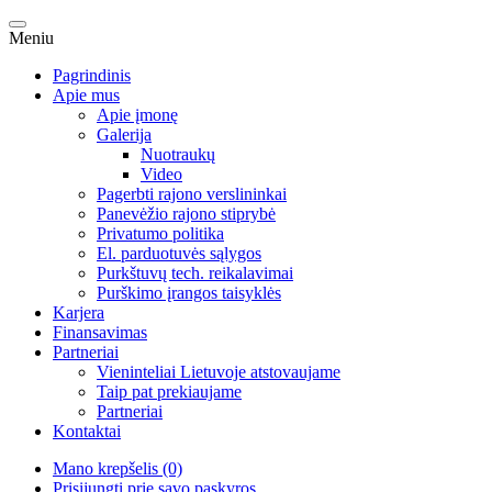
Meniu
Pagrindinis
Apie mus
Apie įmonę
Galerija
Nuotraukų
Video
Pagerbti rajono verslininkai
Panevėžio rajono stiprybė
Privatumo politika
El. parduotuvės sąlygos
Purkštuvų tech. reikalavimai
Purškimo įrangos taisyklės
Karjera
Finansavimas
Partneriai
Vieninteliai Lietuvoje atstovaujame
Taip pat prekiaujame
Partneriai
Kontaktai
Mano krepšelis (0)
Prisijungti prie savo paskyros