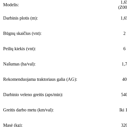
1,6
Modelis:
(Z00
Darbinis plotis (m):
1,6
Būgnų skaičius (vnt):
2
Peilių kiekis (vnt):
6
Našumas (ha/val):
1,
Rekomenduojama traktoriaus galia (AG):
40
Darbinio veleno greitis (aps/min):
54
Greitis darbo metu (km/val):
Iki 
Masė (kg):
32