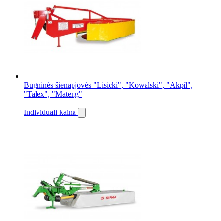
Būgninės šienapjovės "Lisicki", "Kowalski", "Akpil",
"Talex", "Mateng"
Individuali kaina