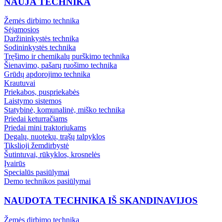
NAUJA TECHNIKA
Žemės dirbimo technika
Sėjamosios
Daržininkystės technika
Sodininkystės technika
Tręšimo ir chemikalų purškimo technika
Šienavimo, pašarų ruošimo technika
Grūdų apdorojimo technika
Krautuvai
Priekabos, puspriekabės
Laistymo sistemos
Statybinė, komunalinė, miško technika
Priedai keturračiams
Priedai mini traktoriukams
Degalų, nuotekų, trąšų talpyklos
Tikslioji žemdirbystė
Šutintuvai, rūkyklos, krosnelės
Įvairūs
Specialūs pasiūlymai
Demo technikos pasiūlymai
NAUDOTA TECHNIKA IŠ SKANDINAVIJOS
Žemės dirbimo technika