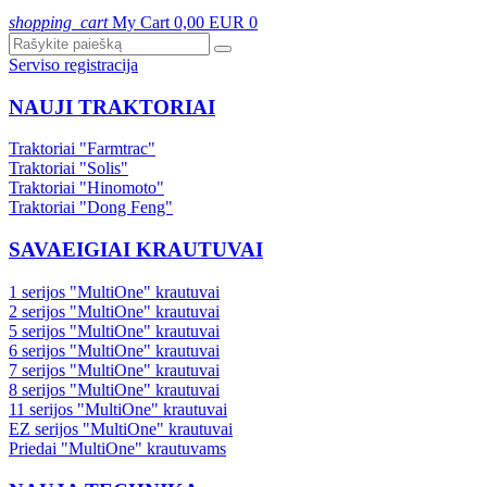
shopping_cart
My Cart
0,00 EUR
0
Serviso registracija
NAUJI TRAKTORIAI
Traktoriai "Farmtrac"
Traktoriai "Solis"
Traktoriai "Hinomoto"
Traktoriai "Dong Feng"
SAVAEIGIAI KRAUTUVAI
1 serijos "MultiOne" krautuvai
2 serijos "MultiOne" krautuvai
5 serijos "MultiOne" krautuvai
6 serijos "MultiOne" krautuvai
7 serijos "MultiOne" krautuvai
8 serijos "MultiOne" krautuvai
11 serijos "MultiOne" krautuvai
EZ serijos "MultiOne" krautuvai
Priedai "MultiOne" krautuvams