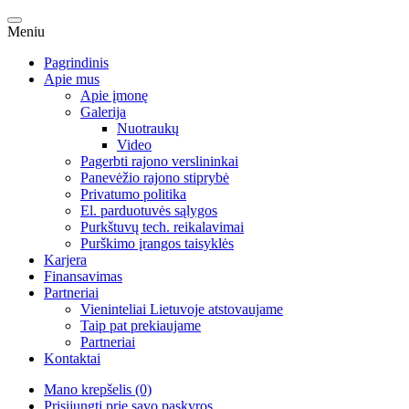
Meniu
Pagrindinis
Apie mus
Apie įmonę
Galerija
Nuotraukų
Video
Pagerbti rajono verslininkai
Panevėžio rajono stiprybė
Privatumo politika
El. parduotuvės sąlygos
Purkštuvų tech. reikalavimai
Purškimo įrangos taisyklės
Karjera
Finansavimas
Partneriai
Vieninteliai Lietuvoje atstovaujame
Taip pat prekiaujame
Partneriai
Kontaktai
Mano krepšelis (0)
Prisijungti prie savo paskyros