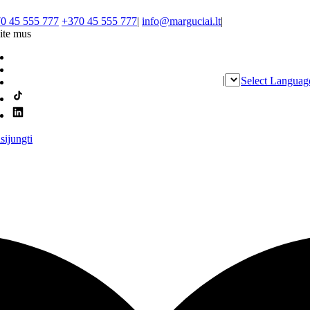
0 45 555 777
+370 45 555 777
|
info@marguciai.lt
|
ite mus
|
Select Languag
isijungti