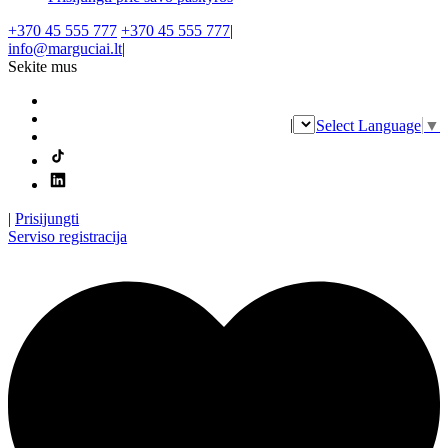
+370 45 555 777
+370 45 555 777
|
info@marguciai.lt
|
Sekite mus
|
Select Language
▼
|
Prisijungti
Serviso registracija