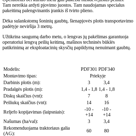
Tam nereikia ardyti pjovimo juostos. Tam naudojamas specialus
pakeitimą palengvinantis įrankis iš tvirto plieno.
Dėka sulankstomų šoninių gaubtų, šienapjovės plotis transportavimo
padėtyje neviršija 3 metrų.
Užtikrina saugumą darbo metu, o lengvas jų pakėlimas garantuoja
operatoriui lengvą peilių keitimą, mašinos techninės būklės
patikrinimą ar eksploatacinių skysčių papildymą nenuimant gaubtų.
Modelis:
PDF301
PDF340
Montavimo tipas:
Priekyje
Darbinis plotis (m):
3
3,4
Pradalgės plotis (m):
1,4 - 1,8
1,4 - 1,8
Diskų skaičius (vnt):
7
8
Peiliukų skaičius (vnt):
14
16
-10 -
-10 -
Reljefo kopijavimas (laipsniais):
+14
+14
Našumas (ha/val):
3
3,4
Rekomenduojama traktoriaus galia
60
80
(AG):