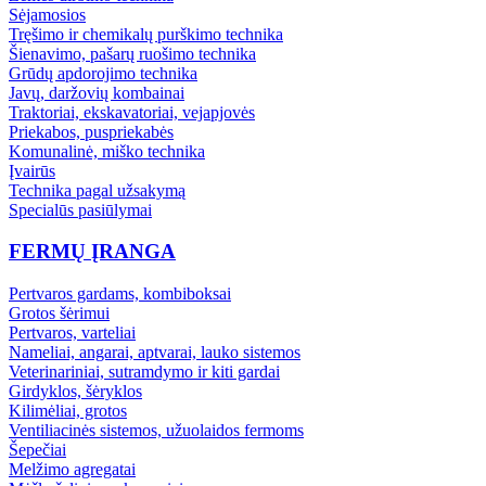
Sėjamosios
Tręšimo ir chemikalų purškimo technika
Šienavimo, pašarų ruošimo technika
Grūdų apdorojimo technika
Javų, daržovių kombainai
Traktoriai, ekskavatoriai, vejapjovės
Priekabos, puspriekabės
Komunalinė, miško technika
Įvairūs
Technika pagal užsakymą
Specialūs pasiūlymai
FERMŲ ĮRANGA
Pertvaros gardams, kombiboksai
Grotos šėrimui
Pertvaros, varteliai
Nameliai, angarai, aptvarai, lauko sistemos
Veterinariniai, sutramdymo ir kiti gardai
Girdyklos, šėryklos
Kilimėliai, grotos
Ventiliacinės sistemos, užuolaidos fermoms
Šepečiai
Melžimo agregatai