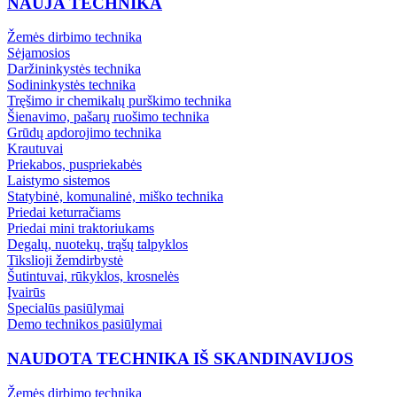
NAUJA TECHNIKA
Žemės dirbimo technika
Sėjamosios
Daržininkystės technika
Sodininkystės technika
Tręšimo ir chemikalų purškimo technika
Šienavimo, pašarų ruošimo technika
Grūdų apdorojimo technika
Krautuvai
Priekabos, puspriekabės
Laistymo sistemos
Statybinė, komunalinė, miško technika
Priedai keturračiams
Priedai mini traktoriukams
Degalų, nuotekų, trąšų talpyklos
Tikslioji žemdirbystė
Šutintuvai, rūkyklos, krosnelės
Įvairūs
Specialūs pasiūlymai
Demo technikos pasiūlymai
NAUDOTA TECHNIKA IŠ SKANDINAVIJOS
Žemės dirbimo technika