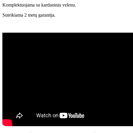
Komplektuojama su kardaniniu velenu.
Suteikiama 2 metų garantija.