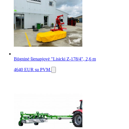
Būgninė šienapjovė "Lisicki Z-178/4", 2,6 m
4640 EUR
su PVM