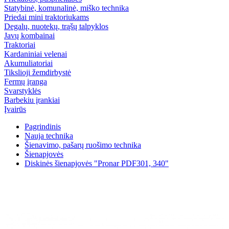
Statybinė, komunalinė, miško technika
Priedai mini traktoriukams
Degalų, nuotekų, trąšų talpyklos
Javų kombainai
Traktoriai
Kardaniniai velenai
Akumuliatoriai
Tikslioji žemdirbystė
Fermų įranga
Svarstyklės
Barbekiu įrankiai
Įvairūs
Pagrindinis
Nauja technika
Šienavimo, pašarų ruošimo technika
Šienapjovės
Diskinės šienapjovės "Pronar PDF301, 340"