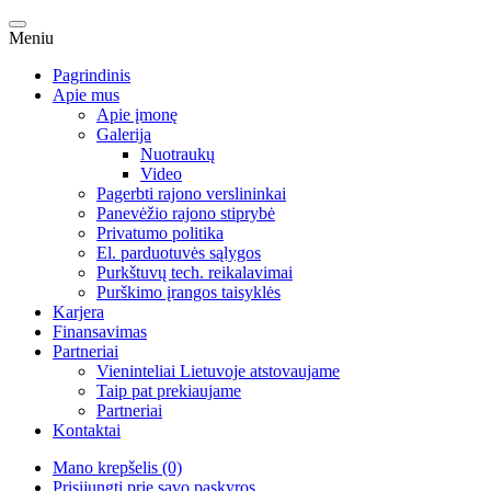
Meniu
Pagrindinis
Apie mus
Apie įmonę
Galerija
Nuotraukų
Video
Pagerbti rajono verslininkai
Panevėžio rajono stiprybė
Privatumo politika
El. parduotuvės sąlygos
Purkštuvų tech. reikalavimai
Purškimo įrangos taisyklės
Karjera
Finansavimas
Partneriai
Vieninteliai Lietuvoje atstovaujame
Taip pat prekiaujame
Partneriai
Kontaktai
Mano krepšelis (0)
Prisijungti prie savo paskyros