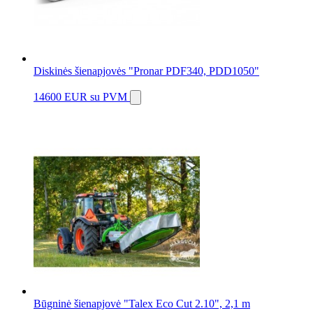
Diskinės šienapjovės "Pronar PDF340, PDD1050"
14600 EUR
su PVM
Būgninė šienapjovė "Talex Eco Cut 2.10", 2,1 m