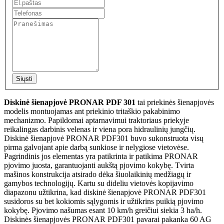
Siųsti
Diskinė šienapjovė PRONAR PDF 301
tai priekinės šienapjovės
modelis montuojamas ant priekinio tritaškio pakabinimo
mechanizmo. Papildomai aptarnavimui traktoriaus priekyje
reikalingas darbinis velenas ir viena pora hidraulinių jungčių.
Diskinė šienapjovė PRONAR PDF301 buvo sukonstruota visų
pirma galvojant apie darbą sunkiose ir nelygiose vietovėse.
Pagrindinis jos elementas yra patikrinta ir patikima PRONAR
pjovimo juosta, garantuojanti aukštą pjovimo kokybę. Tvirta
mašinos konstrukcija atsirado dėka šiuolaikinių medžiagų ir
gamybos technologijų. Kartu su dideliu vietovės kopijavimo
diapazonu užtikrina, kad diskinė šienapjovė PRONAR PDF301
susidoros su bet kokiomis sąlygomis ir užtikrins puikią pjovimo
kokybę. Pjovimo našumas esant 10 km/h greičiui siekia 3 ha/h.
Diskinės šienapjovės PRONAR PDF301 pavarai pakanka 60 AG