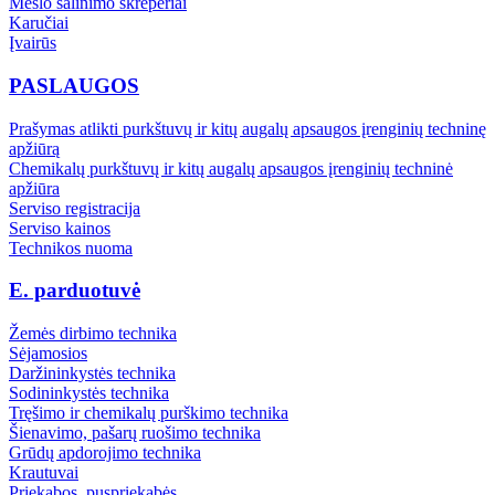
Mėšlo šalinimo skreperiai
Karučiai
Įvairūs
PASLAUGOS
Prašymas atlikti purkštuvų ir kitų augalų apsaugos įrenginių techninę
apžiūrą
Chemikalų purkštuvų ir kitų augalų apsaugos įrenginių techninė
apžiūra
Serviso registracija
Serviso kainos
Technikos nuoma
E. parduotuvė
Žemės dirbimo technika
Sėjamosios
Daržininkystės technika
Sodininkystės technika
Tręšimo ir chemikalų purškimo technika
Šienavimo, pašarų ruošimo technika
Grūdų apdorojimo technika
Krautuvai
Priekabos, puspriekabės