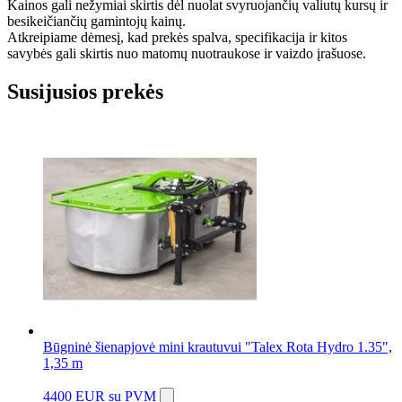
Kainos gali nežymiai skirtis dėl nuolat svyruojančių valiutų kursų ir
besikeičiančių gamintojų kainų.
Atkreipiame dėmesį, kad prekės spalva, specifikacija ir kitos
savybės gali skirtis nuo matomų nuotraukose ir vaizdo įrašuose.
Susijusios prekės
Būgninė šienapjovė mini krautuvui "Talex Rota Hydro 1.35",
1,35 m
4400 EUR
su PVM