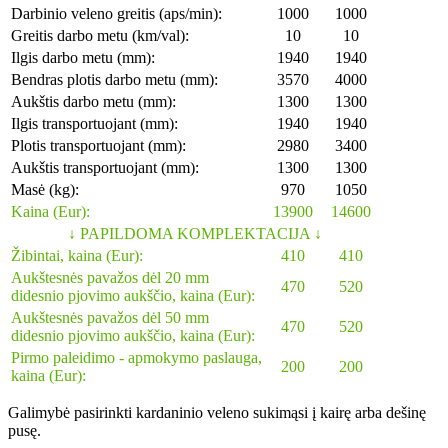
Darbinio veleno greitis (aps/min):
1000
1000
Greitis darbo metu (km/val):
10
10
Ilgis darbo metu (mm):
1940
1940
Bendras plotis darbo metu (mm):
3570
4000
Aukštis darbo metu (mm):
1300
1300
Ilgis transportuojant (mm):
1940
1940
Plotis transportuojant (mm):
2980
3400
Aukštis transportuojant (mm):
1300
1300
Masė (kg):
970
1050
Kaina (Eur):
13900
14600
↓ PAPILDOMA KOMPLEKTACIJA ↓
Žibintai, kaina (Eur):
410
410
Aukštesnės pavažos dėl 20 mm
470
520
didesnio pjovimo aukščio, kaina (Eur):
Aukštesnės pavažos dėl 50 mm
470
520
didesnio pjovimo aukščio, kaina (Eur):
Pirmo paleidimo - apmokymo paslauga,
200
200
kaina (Eur):
Galimybė pasirinkti kardaninio veleno sukimąsi į kairę arba dešinę
pusę.