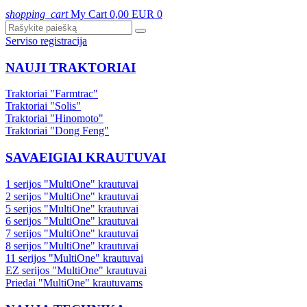
shopping_cart
My Cart
0,00 EUR
0
Serviso registracija
NAUJI TRAKTORIAI
Traktoriai "Farmtrac"
Traktoriai "Solis"
Traktoriai "Hinomoto"
Traktoriai "Dong Feng"
SAVAEIGIAI KRAUTUVAI
1 serijos "MultiOne" krautuvai
2 serijos "MultiOne" krautuvai
5 serijos "MultiOne" krautuvai
6 serijos "MultiOne" krautuvai
7 serijos "MultiOne" krautuvai
8 serijos "MultiOne" krautuvai
11 serijos "MultiOne" krautuvai
EZ serijos "MultiOne" krautuvai
Priedai "MultiOne" krautuvams