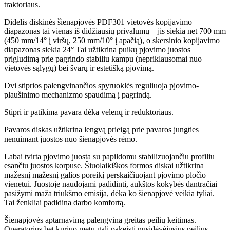
traktoriaus.
Didelis diskinės šienapjovės PDF301 vietovės kopijavimo
diapazonas tai vienas iš didžiausių privalumų – jis siekia net 700 mm
(450 mm/14° į viršų, 250 mm/10° į apačią), o skersinio kopijavimo
diapazonas siekia 24° Tai užtikrina puikų pjovimo juostos
prigludimą prie pagrindo stabiliu kampu (nepriklausomai nuo
vietovės sąlygų) bei švarų ir estetišką pjovimą.
Dvi stiprios palengvinančios spyruoklės reguliuoja pjovimo-
plaušinimo mechanizmo spaudimą į pagrindą.
Stipri ir patikima pavara dėka velenų ir reduktoriaus.
Pavaros diskas užtikrina lengvą prieigą prie pavaros jungties
nenuimant juostos nuo šienapjovės rėmo.
Labai tvirta pjovimo juosta su papildomu stabilizuojančiu profiliu
esančiu juostos korpuse. Šiuolaikiškos formos diskai užtikrina
mažesnį mažesnį galios poreikį perskaičiuojant pjovimo pločio
vienetui. Juostoje naudojami padidinti, aukštos kokybės dantračiai
pasižymi maža triukšmo emisija, dėka ko šienapjovė veikia tyliai.
Tai ženkliai padidina darbo komfortą.
Šienapjovės aptarnavimą palengvina greitas peilių keitimas.
Operatorius bet kuriuo metu gali pakeisti nusidėvėjusius peilius.