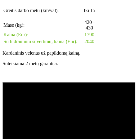
Greitis darbo metu (km/val):
Iki 15
420 -
Masė (kg):
430
Kaina (Eur):
1790
Su hidrauliniu suvertimu, kaina (Eur):
2040
Kardaninis velenas už papildomą kainą.
Suteikiama 2 metų garantija.