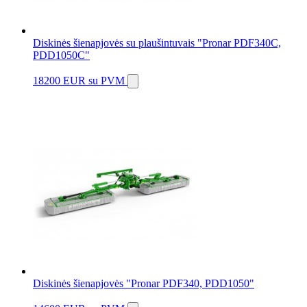
Diskinės šienapjovės su plaušintuvais "Pronar PDF340C,
PDD1050C"
18200 EUR
su PVM
Diskinės šienapjovės "Pronar PDF340, PDD1050"