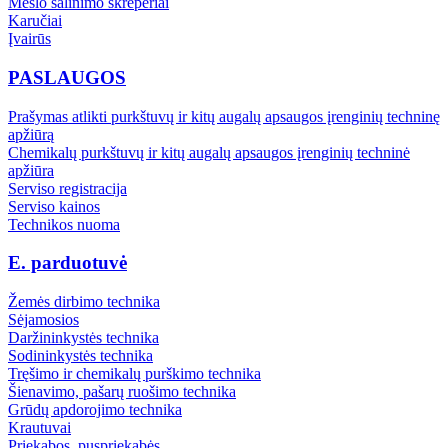
Mėšlo šalinimo skreperiai
Karučiai
Įvairūs
PASLAUGOS
Prašymas atlikti purkštuvų ir kitų augalų apsaugos įrenginių techninę
apžiūrą
Chemikalų purkštuvų ir kitų augalų apsaugos įrenginių techninė
apžiūra
Serviso registracija
Serviso kainos
Technikos nuoma
E. parduotuvė
Žemės dirbimo technika
Sėjamosios
Daržininkystės technika
Sodininkystės technika
Tręšimo ir chemikalų purškimo technika
Šienavimo, pašarų ruošimo technika
Grūdų apdorojimo technika
Krautuvai
Priekabos, puspriekabės