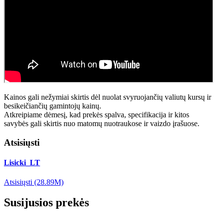
Kainos gali nežymiai skirtis dėl nuolat svyruojančių valiutų kursų ir
besikeičiančių gamintojų kainų.
Atkreipiame dėmesį, kad prekės spalva, specifikacija ir kitos
savybės gali skirtis nuo matomų nuotraukose ir vaizdo įrašuose.
Atsisiųsti
Lisicki_LT
Atsisiųsti (28.89M)
Susijusios prekės