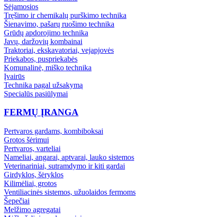
Sėjamosios
Tręšimo ir chemikalų purškimo technika
Šienavimo, pašarų ruošimo technika
Grūdų apdorojimo technika
Javų, daržovių kombainai
Traktoriai, ekskavatoriai, vejapjovės
Priekabos, puspriekabės
Komunalinė, miško technika
Įvairūs
Technika pagal užsakymą
Specialūs pasiūlymai
FERMŲ ĮRANGA
Pertvaros gardams, kombiboksai
Grotos šėrimui
Pertvaros, varteliai
Nameliai, angarai, aptvarai, lauko sistemos
Veterinariniai, sutramdymo ir kiti gardai
Girdyklos, šėryklos
Kilimėliai, grotos
Ventiliacinės sistemos, užuolaidos fermoms
Šepečiai
Melžimo agregatai