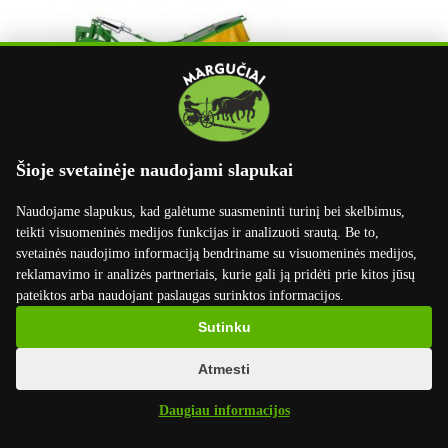
Šioje svetainėje naudojami slapukai
Būgninė šienapjovė "Kowalski Z001/3", 2,1 m.
Naudojame slapukus, kad galėtume suasmeninti turinį bei skelbimus,
5300 EUR
su PVM
teikti visuomeninės medijos funkcijas ir analizuoti srautą. Be to,
svetainės naudojimo informaciją bendriname su visuomeninės medijos,
reklamavimo ir analizės partneriais, kurie gali ją pridėti prie kitos jūsų
pateiktos arba naudojant paslaugas surinktos informacijos.
Sutinku
Atmesti
Daugiau informacijos