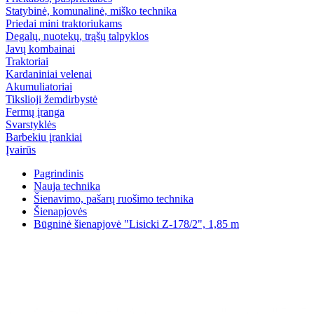
Statybinė, komunalinė, miško technika
Priedai mini traktoriukams
Degalų, nuotekų, trąšų talpyklos
Javų kombainai
Traktoriai
Kardaniniai velenai
Akumuliatoriai
Tikslioji žemdirbystė
Fermų įranga
Svarstyklės
Barbekiu įrankiai
Įvairūs
Pagrindinis
Nauja technika
Šienavimo, pašarų ruošimo technika
Šienapjovės
Būgninė šienapjovė "Lisicki Z-178/2", 1,85 m