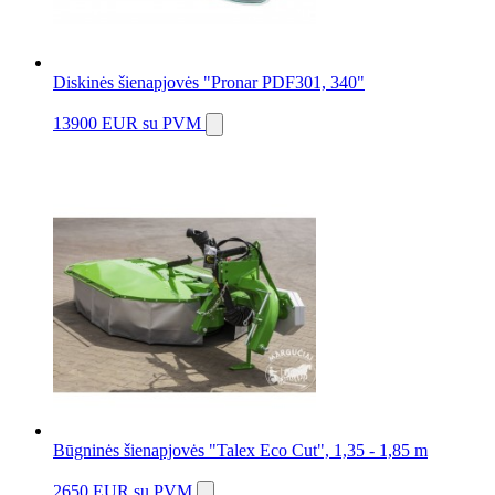
Diskinės šienapjovės "Pronar PDF301, 340"
13900 EUR
su PVM
Būgninės šienapjovės "Talex Eco Cut", 1,35 - 1,85 m
2650 EUR
su PVM