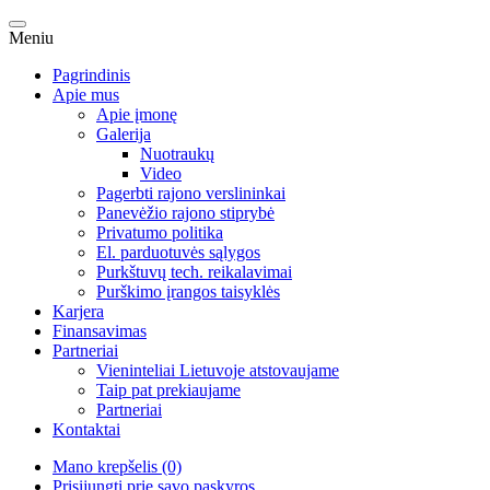
Meniu
Pagrindinis
Apie mus
Apie įmonę
Galerija
Nuotraukų
Video
Pagerbti rajono verslininkai
Panevėžio rajono stiprybė
Privatumo politika
El. parduotuvės sąlygos
Purkštuvų tech. reikalavimai
Purškimo įrangos taisyklės
Karjera
Finansavimas
Partneriai
Vieninteliai Lietuvoje atstovaujame
Taip pat prekiaujame
Partneriai
Kontaktai
Mano krepšelis (0)
Prisijungti prie savo paskyros