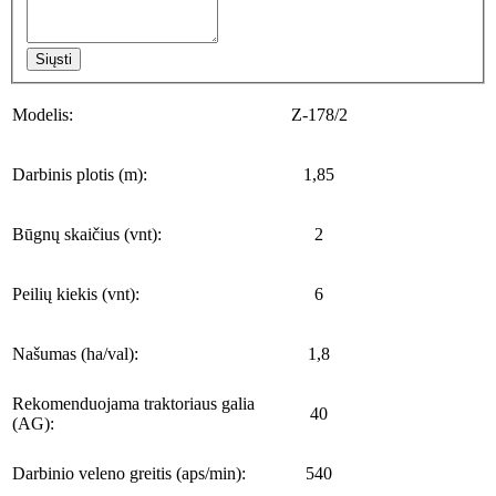
Siųsti
Modelis:
Z-178/2
Darbinis plotis (m):
1,85
Būgnų skaičius (vnt):
2
Peilių kiekis (vnt):
6
Našumas (ha/val):
1,8
Rekomenduojama traktoriaus galia
40
(AG):
Darbinio veleno greitis (aps/min):
540