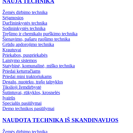
NAUJA TECHNIKA
Žemės dirbimo technika
Sėjamosios
Daržininkystės technika
Sodininkystės technika
Tręšimo ir chemikalų purškimo technika
Šienavimo, pašarų ruošimo technika
Grūdų apdorojimo technika
Krautuvai
Priekabos, puspriekabės
Laistymo sistemos
Statybinė, komunalinė, miško technika
Priedai keturračiams
Priedai mini traktoriukams
Degalų, nuotekų, trąšų talpyklos
Tikslioji žemdirbystė
Šutintuvai, rūkyklos, krosnelės
Įvairūs
Specialūs pasiūlymai
Demo technikos pasiūlymai
NAUDOTA TECHNIKA IŠ SKANDINAVIJOS
Žemės dirbimo technika