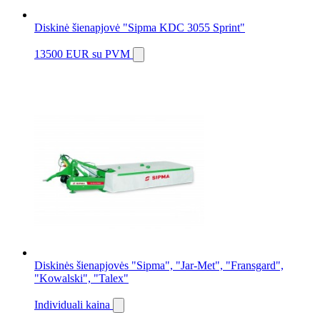
Diskinė šienapjovė "Sipma KDC 3055 Sprint"
13500 EUR
su PVM
Diskinės šienapjovės "Sipma", "Jar-Met", "Fransgard",
"Kowalski", "Talex"
Individuali kaina