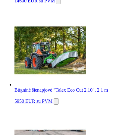
14600 EUR
su PVM
Būgninė šienapjovė "Talex Eco Cut 2.10", 2,1 m
5950 EUR
su PVM