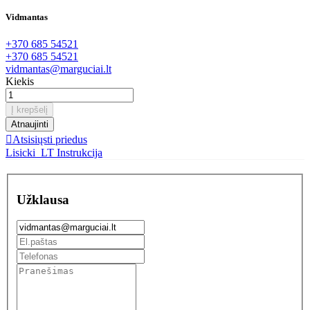
Vidmantas
+370 685 54521
+370 685 54521
vidmantas@marguciai.lt
Kiekis
Į krepšelį

Atsisiųsti priedus
Lisicki_LT
Instrukcija
Užklausa