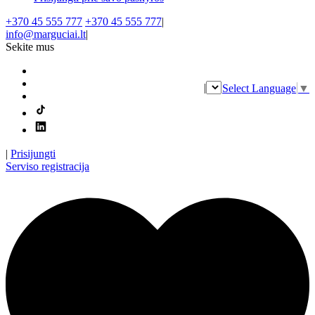
+370 45 555 777
+370 45 555 777
|
info@marguciai.lt
|
Sekite mus
|
Select Language
▼
|
Prisijungti
Serviso registracija