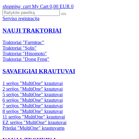
shopping_cart
My Cart
0,00 EUR
0
Serviso registracija
NAUJI TRAKTORIAI
Traktoriai "Farmtrac"
Traktoriai "Solis"
Traktoriai "Hinomoto"
Traktoriai "Dong Feng"
SAVAEIGIAI KRAUTUVAI
1 serijos "MultiOne" krautuvai
2 serijos "MultiOne" krautuvai
5 serijos "MultiOne" krautuvai
6 serijos "MultiOne" krautuvai
7 serijos "MultiOne" krautuvai
8 serijos "MultiOne" krautuvai
11 serijos "MultiOne" krautuvai
EZ serijos "MultiOne" krautuvai
Priedai "MultiOne" krautuvams