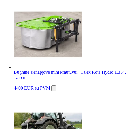
Būgninė šienapjovė mini krautuvui "Talex Rota Hydro 1.35",
1,35 m
4400 EUR
su PVM